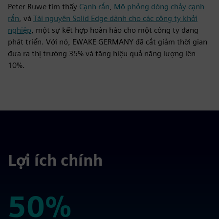
Peter Ruwe tìm thấy
Cạnh rắn
,
Mô phỏng dòng chảy cạnh
rắn
, và
Tài nguyên Solid Edge dành cho các công ty khởi
nghiệp
, một sự kết hợp hoàn hảo cho một công ty đang
phát triển. Với nó, EWAKE GERMANY đã cắt giảm thời gian
đưa ra thị trường 35% và tăng hiệu quả năng lượng lên
10%.
Lợi ích chính
50%