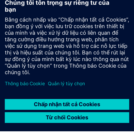
NGHIÊN CỨU ĐIỂN HÌNH
Các công cụ CAD và mô phỏng
cho thiết kế jetboard điện
EWAKE sử dụng Solid Edge để số hóa quy trình tạo
mẫu, tăng năng suất và giảm thời gian và chi phí phát
triển.
BLOG
Bảng phản lực của EWAKE cách
mạng hóa các môn thể thao
dưới nước