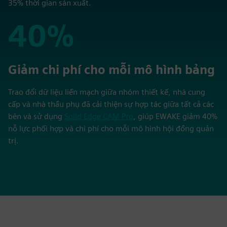
35% thời gian sản xuất.
40%
40%
Giảm chi phí cho mỗi mô hình bảng
Trao đổi dữ liệu liền mạch giữa nhóm thiết kế, nhà cung
cấp và nhà thầu phụ đã cải thiện sự hợp tác giữa tất cả các
bên và sử dụng
Solid Edge CAM Pro
, giúp EWAKE giảm 40%
nỗ lực phối hợp và chi phí cho mỗi mô hình hội đồng quản
trị.