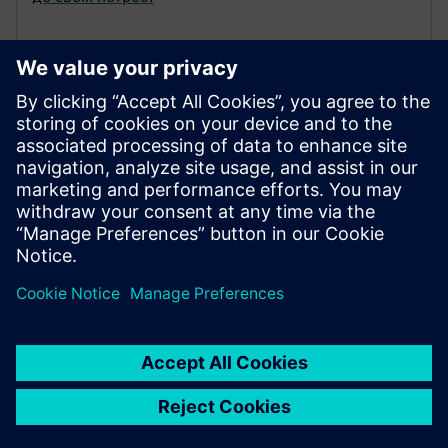
Навчальне членство | SITRAIN
access
Ласкаво просимо до навчання в цифрову епоху!