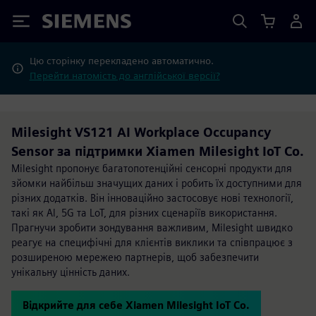
Siemens
Цю сторінку перекладено автоматично.
Перейти натомість до англійської версії?
Milesight VS121 AI Workplace Occupancy
Sensor за підтримки Xiamen Milesight IoT Co.
Milesight пропонує багатопотенційні сенсорні продукти для
зйомки найбільш значущих даних і робить їх доступними для
різних додатків. Він інноваційно застосовує нові технології,
такі як Al, 5G та LoT, для різних сценаріїв використання.
Прагнучи зробити зондування важливим, Milesight швидко
реагує на специфічні для клієнтів виклики та співпрацює з
розширеною мережею партнерів, щоб забезпечити
унікальну цінність даних.
Відкрийте для себе Xiamen Milesight IoT Co.