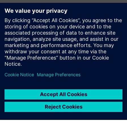
Додаткова інформація та ресурси
VS121/VS121-P Специфікації
Посібник користувача VS121
Посібник користувача VS121-P
Інформаційна довідка VS121/VS121-P
Посібник з інтеграції: Датчики Milesight LoRaWAN з
Siemens Building X