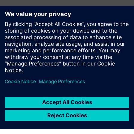
Ресурси й супутні
продукти
Додаткова інформація та ресурси
Біла книга: Подорож зрілості штучного інтелекту