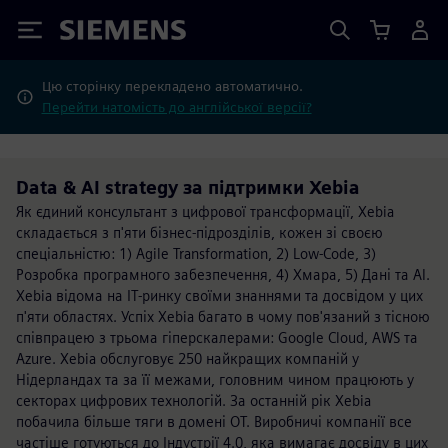
Siemens
Цю сторінку перекладено автоматично.
Перейти натомість до англійської версії?
Data & AI strategy за підтримки Xebia
Як єдиний консультант з цифрової трансформації, Xebia
складається з п'яти бізнес-підрозділів, кожен зі своєю
спеціальністю: 1) Agile Transformation, 2) Low-Code, 3)
Розробка програмного забезпечення, 4) Хмара, 5) Дані та AI.
Xebia відома на ІТ-ринку своїми знаннями та досвідом у цих
п'яти областях. Успіх Xebia багато в чому пов'язаний з тісною
співпрацею з трьома гіперскалерами: Google Cloud, AWS та
Azure. Xebia обслуговує 250 найкращих компаній у
Нідерландах та за її межами, головним чином працюють у
секторах цифрових технологій. За останній рік Xebia
побачила більше тяги в домені OT. Виробничі компанії все
частіше готуються до Індустрії 4.0, яка вимагає досвіду в цих