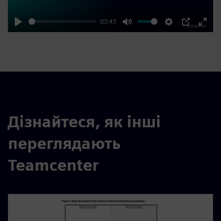
03:43
Play
Mute
Settings
PIP
Enter
fulls
Дізнайтеся, як інші
переглядають
Teamcenter