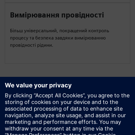
Вимірювання провідності
Більш універсальний, покращений контроль
процесу та безпека завдяки вимірюванню
провідності рідини.
Додаткові ресурси
Інструкція по експлуатації
СІТРАНС FMS400