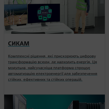
СИКАМ
Комплексні рішення, які прискорюють цифрову
трансформацію всюди, де надходить енергія. Ця
модульна, найсучасніша платформа спрощує
автоматизацію електроенергії для забезпечення
стійких, ефективних та стійких операцій.