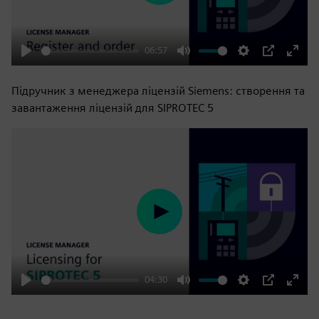
06:57
Play
Mute
Settings
PIP
Enter
fulls
Підручник з менеджера ліцензій Siemens: створення та
завантаження ліцензій для SIPROTEC 5
Play
04:30
Play
Mute
Settings
PIP
Enter
fulls