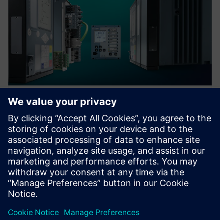
Пристрій захисту для кожного
застосування
Знайдіть свій пристрій захисту, вибравши свою
програму!