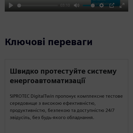
03:10
Play
Mute
Settings
PIP
Enter
fulls
Ключові переваги
Швидко протестуйте систему
енергоавтоматизації
SIPROTEC DigitalTwin пропонує комплексне тестове
середовище з високою ефективністю,
продуктивністю, безпекою та доступністю 24/7
звідусіль, без будь-якого обладнання.