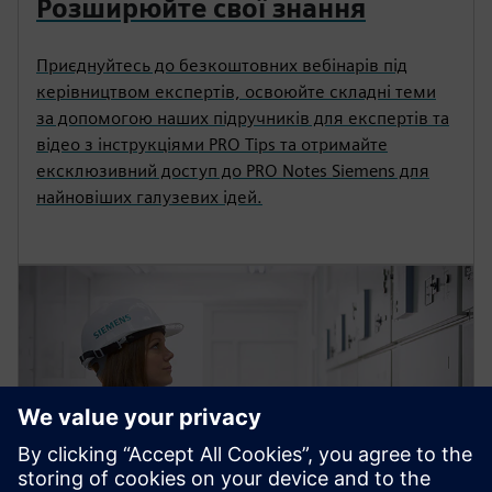
Розширюйте свої знання
Приєднуйтесь до безкоштовних вебінарів під
керівництвом експертів, освоюйте складні теми
за допомогою наших підручників для експертів та
відео з інструкціями PRO Tips та отримайте
ексклюзивний доступ до PRO Notes Siemens для
найновіших галузевих ідей.