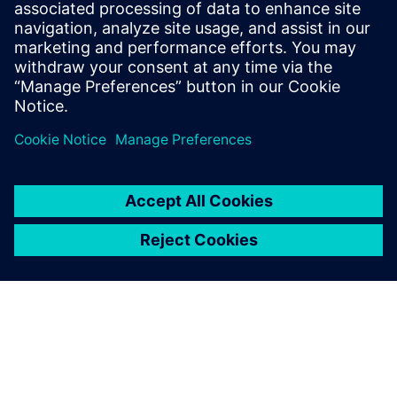
Послуги електричних систем
Підтримуйте свої низьковольтні та
середньовольтні розподільні пристрої в
ідеальному стані для високодоступного джерела
живлення — завдяки послугам середньовольтних
систем від Siemens Energy.