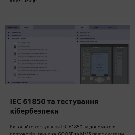
IoT/GridEdge
IEC 61850 та тестування
кібербезпеки
Виконайте тестування IEC 61850 за допомогою
протоколів, таких як GOOSE та MMS плюс системи