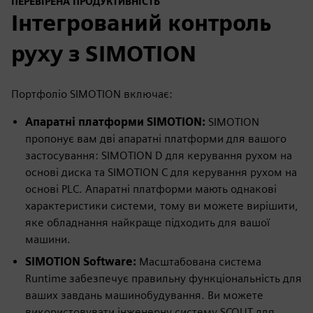
ПЕРЕВІРЕНА ПРОДУКТИВНІСТЬ
Інтегрований контроль
руху з SIMOTION
Портфоліо SIMOTION включає:
Апаратні платформи SIMOTION:
SIMOTION
пропонує вам дві апаратні платформи для вашого
застосування: SIMOTION D для керування рухом на
основі диска та SIMOTION C для керування рухом на
основі PLC. Апаратні платформи мають однакові
характеристики системи, тому ви можете вирішити,
яке обладнання найкраще підходить для вашої
машини.
SIMOTION Software:
Масштабована система
Runtime забезпечує правильну функціональність для
ваших завдань машинобудування. Ви можете
використовувати інженерну систему SCOUT для