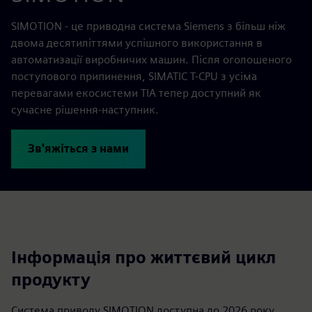
SIMOTION - це приводна система Siemens з більш ніж
двома десятиліттями успішного використання в
автоматизації виробничих машин. Після оголошеного
поступового припинення, SIMATIC T-CPU з усіма
перевагами екосистеми TIA тепер доступний як
сучасне рішення-наступник.
Зв'яжіться з нами
Інформація про життєвий цикл
продукту
Система приводу SIMOTION доступна до 2026 року.