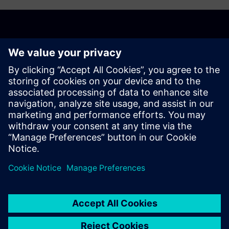
Відкрийте для себе
можливості
Зв'яжіться з нами