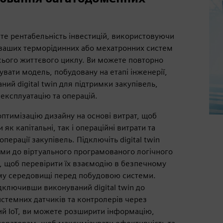
те рентабельність інвестицій, використовуючи
n ваших терморідинних або мехатронних систем
сього життєвого циклу. Ви можете повторно
вати модель, побудовану на етапі інженерії,
ний digital twin для підтримки закупівель,
експлуатацію та операцій.
птимізацію дизайну на основі витрат, щоб
 як капітальні, так і операційні витрати та
операції закупівель. Підключіть digital twin
еми до віртуального програмованого логічного
, щоб перевірити їх взаємодію в безпечному
му середовищі перед побудовою системи.
дключивши виконуваний digital twin до
стемних датчиків та контролерів через
й IoT, ви можете розширити інформацію,