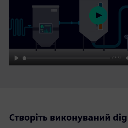
Play
03:54
Play
Створіть виконуваний digi