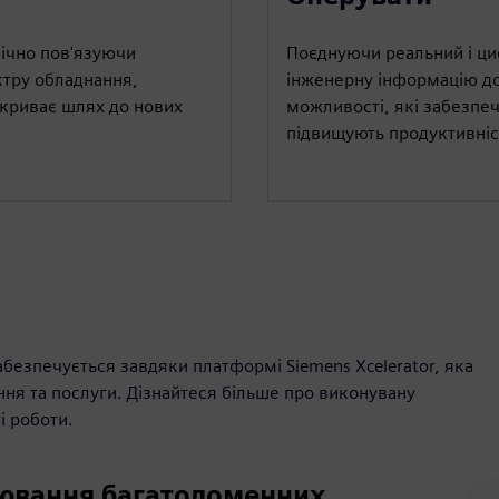
ічно пов'язуючи
Поєднуючи реальний і циф
ктру обладнання,
інженерну інформацію до
дкриває шлях до нових
можливості, які забезпеч
підвищують продуктивніс
забезпечується завдяки платформі Siemens Xcelerator, яка
ня та послуги. Дізнайтеся більше про виконувану
і роботи.
вання багатодоменних