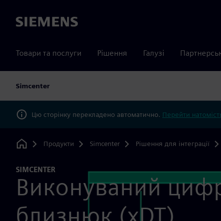
Siemens
Товари та послуги
Рішення
Галузі
Партнерсь
Simcenter
Цю сторінку перекладено автоматично.
Перейти натомість
Продукти
Simcenter
Рішення для інтеграції
Home
SIMCENTER
Виконуваний циф
близнюк (xDT)