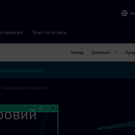
Re
ка мережа
Теми та інсайти
Огляд
Solutions
Прод
 до англійської версії?
Виконуваний digital twin
ровий