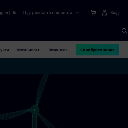
Підтримка та спільнота
Вхід
gion
|
UK
П
д
Ш
укти
Можливості
Resources
Спробуйте зараз