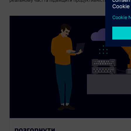
реальному часі та підвищити продуктивність операцій.
розгорнути