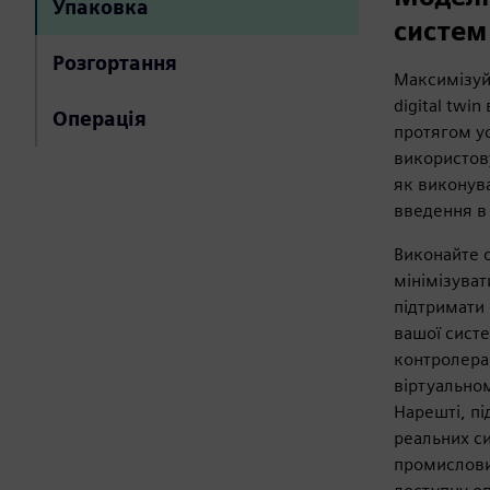
Упаковка
систем
Розгортання
Максимізуй
digital twi
Операція
протягом у
використову
як виконува
введення в 
Виконайте о
мінімізувати
підтримати 
вашої сист
контролера
віртуально
Нарешті, пі
реальних си
промислови