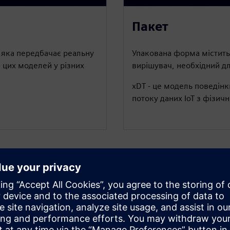
Пакет
, яка передбачає реальну
Упакована форма містить 
 цих моделей у різних
вирішувач, необхідний для
xDT - це модель поведін
потоку даних IoT з фізичн
бі
ть його на підключеному периферійному пристрої або в
oT) у дієві аналітичні дані, які дозволяють адаптувати в