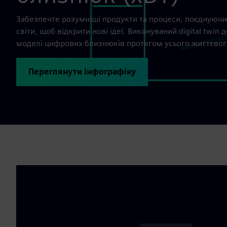
Забезпечте розумніші продукти та процеси, поєднуючи
світи, щоб відкрити нові ідеї. Виконуваний digital twi
моделі цифрових близнюків протягом усього життєвог
Переглянути інфографіку