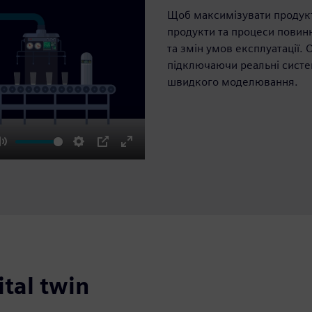
Щоб максимізувати продукти
продукти та процеси повин
та змін умов експлуатації.
підключаючи реальні систе
швидкого моделювання.
Mute
Settings
PIP
Enter
fullscreen
tal twin