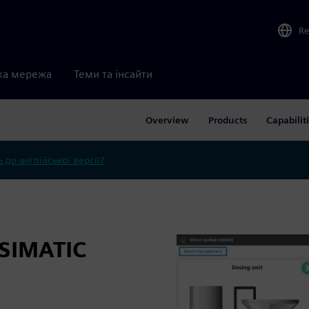
Re
ка мережа
Теми та інсайти
Overview
Products
Capabilit
 до англійської версії?
SIMATIC