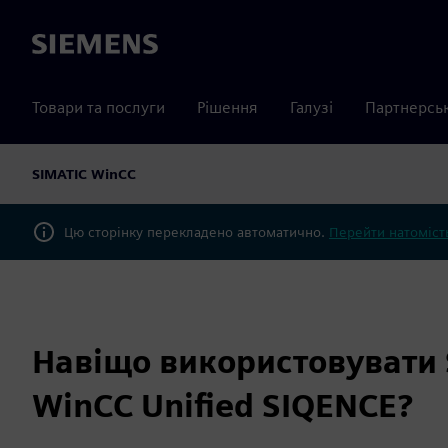
Siemens
Товари та послуги
Рішення
Галузі
Партнерсь
SIMATIC WinCC
Цю сторінку перекладено автоматично.
Перейти натомість
Навіщо використовувати 
WinCC Unified SIQENCE?