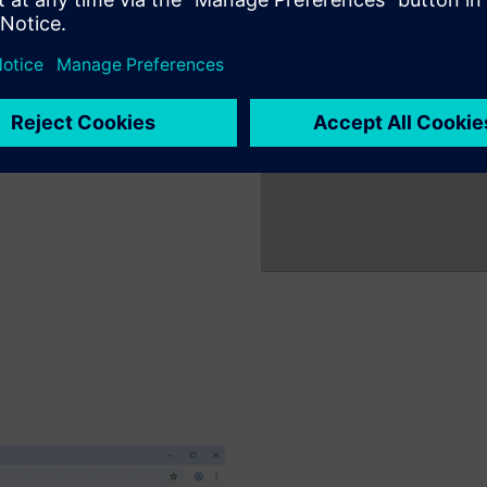
налаштування проекту,
сштабоване та просте в
нологічних машин та