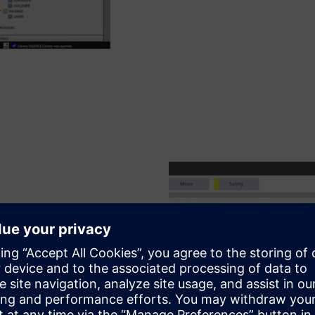
 HTML5, реалізованим за
ні бібліотеки, багаторазові