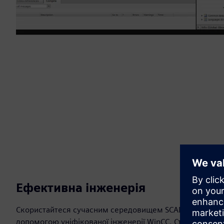
Ефективна інженерія
Скористайтеся сучасним середовищем SCADA на основі
допомогою уніфікованої інженерії WinCC. Стандартизова