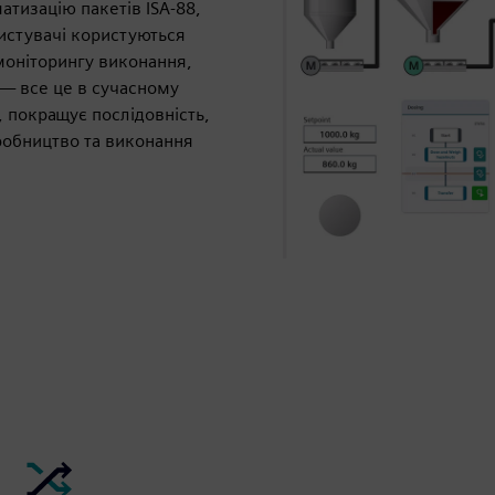
атизацію пакетів ISA‑88,
истувачі користуються
моніторингу виконання,
 — все це в сучасному
 покращує послідовність,
робництво та виконання