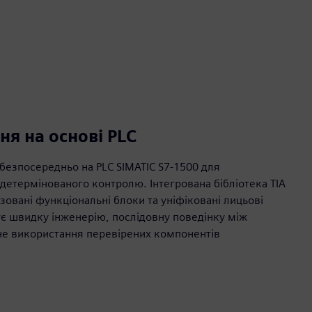
ня на основі PLC
безпосередньо на PLC SIMATIC S7-1500 для
 детермінованого контролю. Інтегрована бібліотека TIA
изовані функціональні блоки та уніфіковані лицьові
ує швидку інженерію, послідовну поведінку між
е використання перевірених компонентів