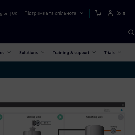
Підтримка та спільнота
Вхід
gion
|
UK
П
д
Ш
ies
Solutions
Training & support
Trials