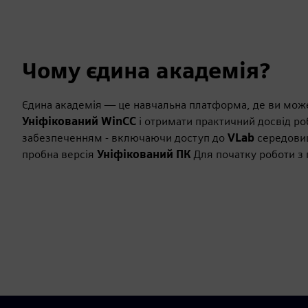
Чому єдина академія?
Єдина академія — це навчальна платформа, де ви мож
Уніфікований WinCC
і отримати практичний досвід р
забезпеченням - включаючи доступ до
VLab
середови
пробна версія
Уніфікований ПК
Для початку роботи з