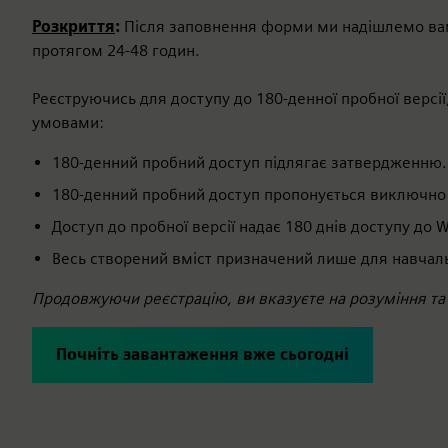
Розкриття
:
Після заповнення форми ми надішлемо вам
протягом 24-48 годин.
Реєструючись для доступу до 180-денної пробної версі
умовами:
180-денний пробний доступ підлягає затвердженню.
180-денний пробний доступ пропонується виключно К
Доступ до пробної версії надає 180 днів доступу до Wi
Весь створений вміст призначений лише для навчаль
Продовжуючи реєстрацію, ви вказуєте на розуміння та
Почніть завантаження вже сьогодні