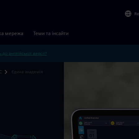
Re
ка мережа
Теми та інсайти
 до англійської версії?
C
Єдина академія