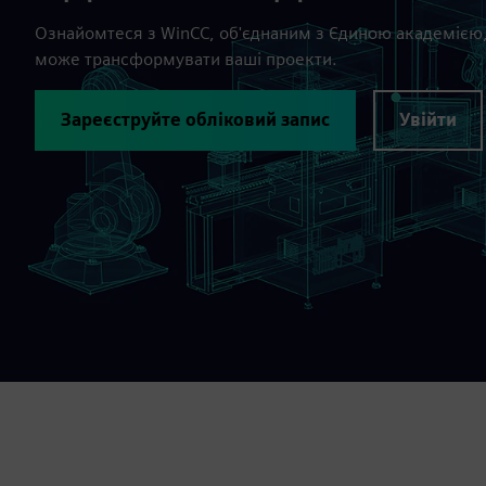
Ознайомтеся з WinCC, об'єднаним з Єдиною академією, і
може трансформувати ваші проекти.
Зареєструйте обліковий запис
Увійти