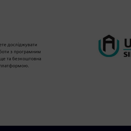
ете досліджувати
оботи з програмним
ще та безкоштовна
 платформою.