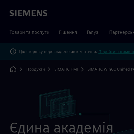
Siemens
Товари та послуги
Рішення
Галузі
Партнерсь
Цю сторінку перекладено автоматично.
Перейти натомість
Продукти
SIMATIC HMI
SIMATIC WinCC Unified P
Home
Єдина академія