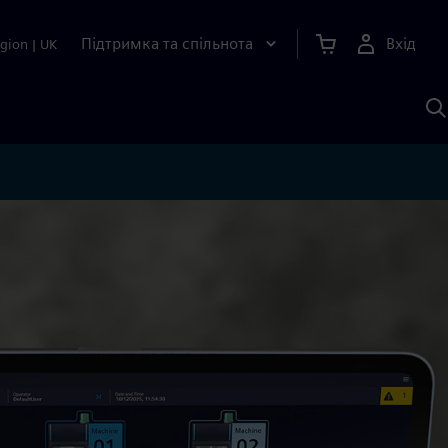
Підтримка та спільнота
Вхід
gion
|
UK
П
д
Ш