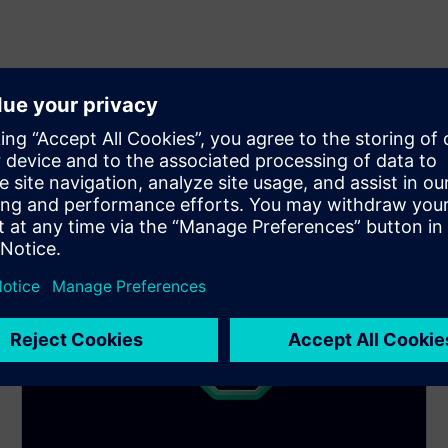
і визнають ваш прогрес і продемонстровані навички в
ь компетентності - від фундаментальних знань до