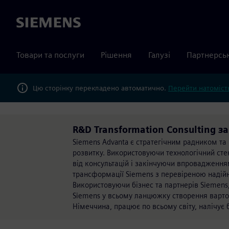
Siemens
Товари та послуги
Рішення
Галузі
Партнерсь
Цю сторінку перекладено автоматично.
Перейти натомість
R&D Transformation Consulting з
Siemens Advanta є стратегічним радником т
розвитку. Використовуючи технологічний сте
від консультацій і закінчуючи впровадженням
трансформації Siemens з перевіреною надійніс
Використовуючи бізнес та партнерів Siemens,
Siemens у всьому ланцюжку створення варто
Німеччина, працює по всьому світу, налічує б