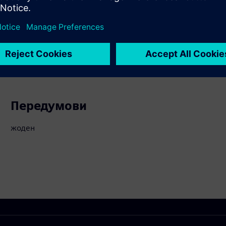
йних та стійких продуктів
ти
Передумови
жоден