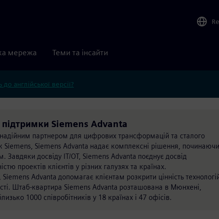
Re
ка мережа
Теми та інсайти
 до англійської версії?
а підтримки Siemens Advanta
а надійним партнером для цифрових трансформацій та сталого
к Siemens, Siemens Advanta надає комплексні рішення, починаюч
. Завдяки досвіду IT/OT, Siemens Advanta поєднує досвід
тю проектів клієнтів у різних галузях та країнах.
 Siemens Advanta допомагає клієнтам розкрити цінність технологі
сті. Штаб-квартира Siemens Advanta розташована в Мюнхені,
лизько 1000 співробітників у 18 країнах і 47 офісів.