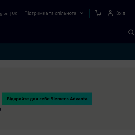
Підтримка та спільнота
Вхід
gion
|
UK
П
д
Ш
и
Відкрийте для себе Siemens Advanta
й