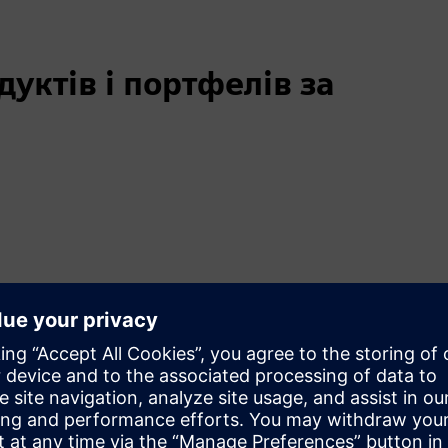
уктів і портфелів за
иттєвого циклу продукту
ії