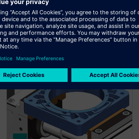
тр хмарних рішень для ваших конкретних потреб у