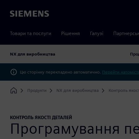
Siemens
Товари та послуги
Рішення
Галузі
Партнерсь
NX для виробництва
Про
Цю сторінку перекладено автоматично.
Перейти натомість
Продукти
NX для виробництва
Контроль якос
Home
КОНТРОЛЬ ЯКОСТІ ДЕТАЛЕЙ
Програмування п