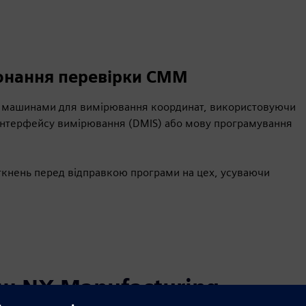
конання перевірки CMM
и машинами для вимірювання координат, використовуючи
 інтерфейсу вимірювання (DMIS) або мову програмування
зіткнень перед відправкою програми на цех, усуваючи
и NX Manufacturing