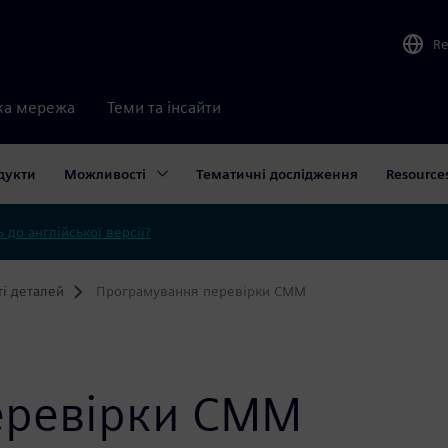
Re
ка мережа
Теми та інсайти
дукти
Можливості
Тематичні дослідження
Resource
 до англійської версії?
ті деталей
Програмування перевірки СММ
еревірки СММ