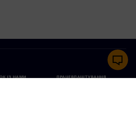
ОК ІЗ НАМИ
ПРАЦЕВЛАШТУВАННЯ
ктні дані
Вакансії
тавництва в різних
Відкриті вакансії
ах