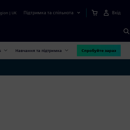
Підтримка та спільнота
Вхід
gion
|
UK
П
д
Ш
s
Навчання та підтримка
Спробуйте зараз