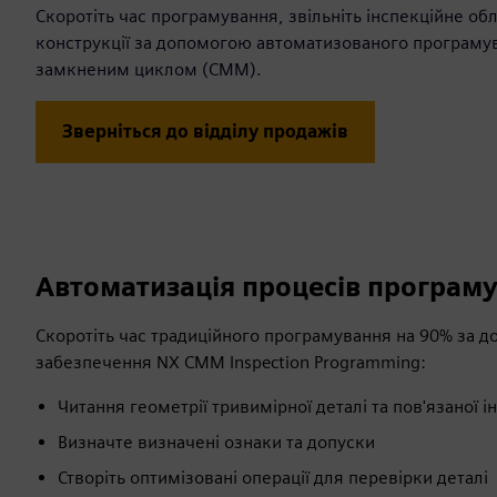
Скоротіть час програмування, звільніть інспекційне о
конструкції за допомогою автоматизованого програму
замкненим циклом (CMM).
Зверніться до відділу продажів
Автоматизація процесів програму
Скоротіть час традиційного програмування на 90% за
забезпечення NX CMM Inspection Programming:
Читання геометрії тривимірної деталі та пов'язаної 
Визначте визначені ознаки та допуски
Створіть оптимізовані операції для перевірки деталі