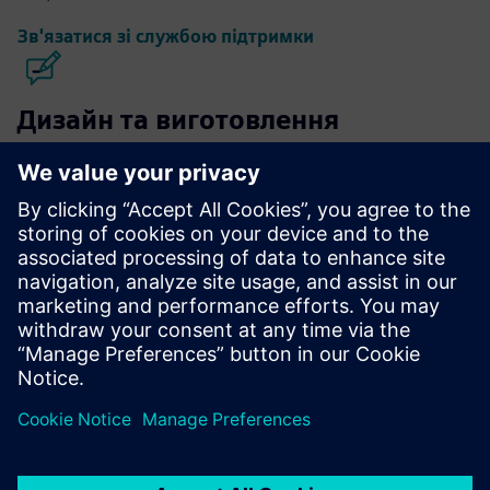
Зв'язатися зі службою підтримки
Дизайн та виготовлення
мікросхем Calibre
Набір інструментів Calibre забезпечує точну,
ефективну та всебічну перевірку та оптимізацію
мікросхем для всіх вузлів процесів та стилів
проектування, мінімізуючи використання ресурсів та
графіки стрічок.
Вчіться у експертів