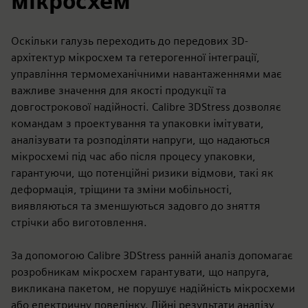
мікросхем
Оскільки галузь переходить до передових 3D-
архітектур мікросхем та гетерогенної інтеграції,
управління термомеханічними навантаженнями має
важливе значення для якості продукції та
довгострокової надійності. Calibre 3DStress дозволяє
командам з проектування та упаковки імітувати,
аналізувати та розподіляти напруги, що надаються
мікросхемі під час або після процесу упаковки,
гарантуючи, що потенційні ризики відмови, такі як
деформація, тріщини та зміни мобільності,
виявляються та зменшуються задовго до зняття
стрічки або виготовлення.
За допомогою Calibre 3DStress ранній аналіз допомагає
розробникам мікросхем гарантувати, що напруга,
викликана пакетом, не порушує надійність мікросхеми
або електричну поведінку. Дійні результати аналізу