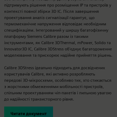
підтримують рішення про розміщення IP та пристроїв у
контексті повної збірки 3D IC. Після завершення
проектування аналіз сигналізації гарантує, що
термомеханічне напруження відповідає необхідним
специфікаціям. Інтегрований у ширшу багатофізичну
платформу Siemens Calibre разом із такими
інструментами, як Calibre 3DThermal, mPower, Solido та
Innovator3D IC, Calibre 3DStress об'єднує багатодоменне
моделювання та прискорює надійне прийняття рішень.
Calibre 3DStress ідеально підходить для досвідчених
користувачів Calibre, які активно розробляють
передові 3D-мікросхеми, особливо тих, хто стикається
з жорсткими обмеженнями мобільності пристроїв,
спільним проектуванням чіп-пакетів і пильною увагою
до надійності транзисторного рівня.
Читати документ