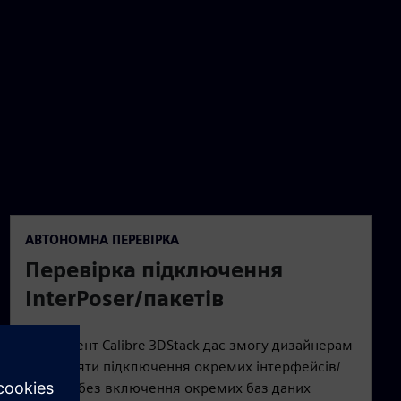
АВТОНОМНА ПЕРЕВІРКА
Перевірка підключення
InterPoser/пакетів
Інструмент Calibre 3DStack дає змогу дизайнерам
перевіряти підключення окремих інтерфейсів/
пакетів без включення окремих баз даних