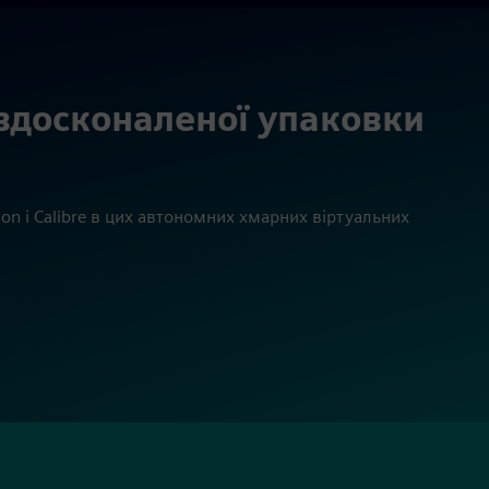
вдосконаленої упаковки
on і Calibre в цих автономних хмарних віртуальних