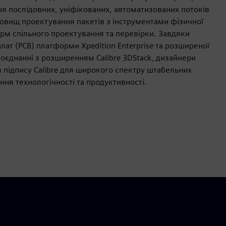
я послідовних, уніфікованих, автоматизованих потоків
довищ проектування пакетів з інструментами фізичної
рм спільного проектування та перевірки. Завдяки
 (PCB) платформи Xpedition Enterprise та розширеної
 поєднанні з розширенням Calibre 3DStack, дизайнери
я підпису Calibre для широкого спектру штабельних
ня технологічності та продуктивності.