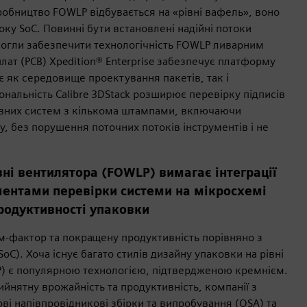
обництво FOWLP відбувається на «рівні вафель», воно
ку SoC. Повинні бути встановлені надійні потоки
могли забезпечити технологічність FOWLP ливарним
ат (PCB) Xpedition® Enterprise забезпечує платформу
є як середовище проектування пакетів, так і
нальність Calibre 3DStack розширює перевірку підписів
повних систем з кількома штампами, включаючи
у, без порушення поточних потоків інструментів і не
вні вентилятора (FOWLP) вимагає інтеграції
ментами перевірки системи на мікросхемі
продуктивності упаковки
м-фактор та покращену продуктивність порівняно з
SoC). Хоча існує багато стилів дизайну упаковки на рівні
P) є популярною технологією, підтвердженою кремнієм.
нятну врожайність та продуктивність, компанії з
ві напівпровідникові збірки та випробування (OSA) та