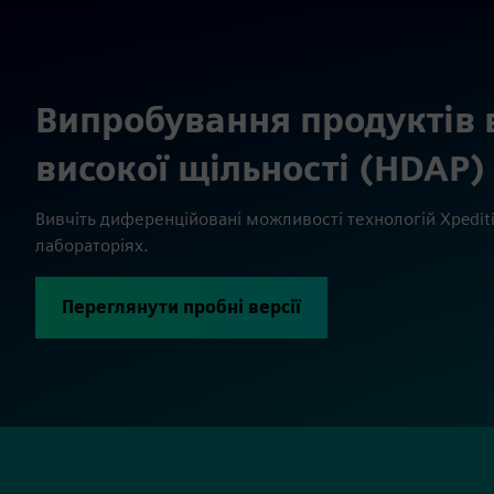
Випробування продуктів 
високої щільності (HDAP)
Вивчіть диференційовані можливості технологій Xpediti
лабораторіях.
Переглянути пробні версії