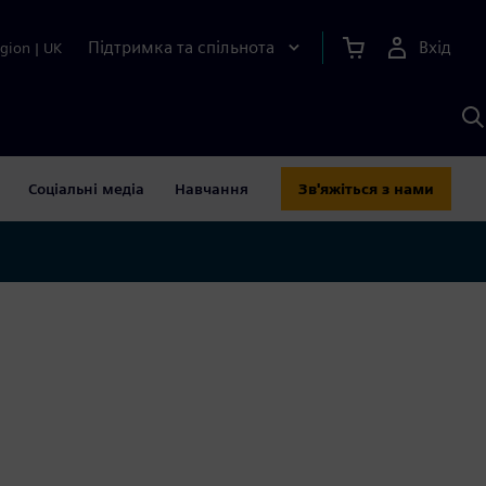
Підтримка та спільнота
Вхід
gion
|
UK
П
д
Ш
Соціальні медіа
Навчання
Зв'яжіться з нами