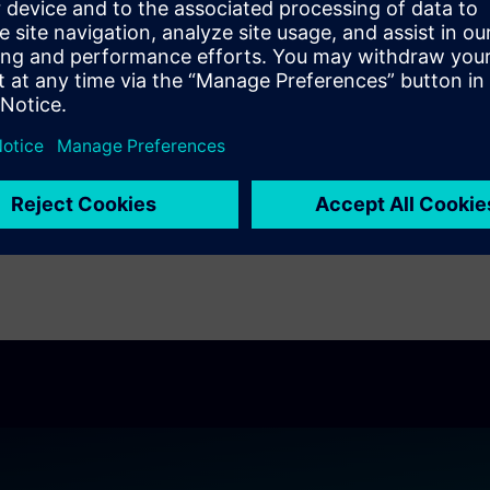
багатошарових пакетів, що дозволяє
проектувальникам перевіряти, чи матриці,
інтерпозери та пакунки з'єднані належним
чином.