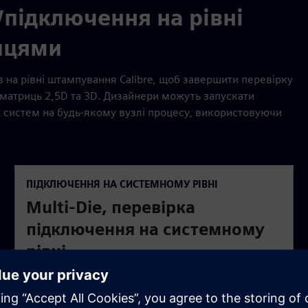
підключення на рівні
ицями
в на рівні штампування Calibre, щоб завершити перевірку
матриць 2,5D та 3D. Дизайнери можуть запускати
х систем на будь-якому вузлі процесу, використовуючи
ПІДКЛЮЧЕННЯ НА СИСТЕМНОМУ РІВНІ
Multi-Die, перевірка
підключення на системному
рівні
Інструмент Calibre 3DStack підтримує перевірку
підключення на системному рівні для збірки