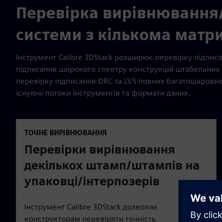
Перевірка вирівнювання/
системи з кількома матр
Інструмент Calibre 3DStack розширює перевірку підписі
підписання широкого спектру конструкцій штабельних 
перевірку підписання DRC та LVS повних багатошарови
існуючі потоки інструментів та формати даних.
ТОЧНЕ ВИРІВНЮВАННЯ
Перевірки вирівнювання
декількох штамп/штампів на
упаковці/інтерпозерів
Інструмент Calibre 3DStack дозволяє
конструкторам перевіряти точність