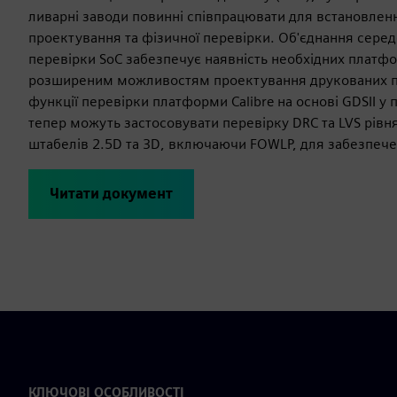
ливарні заводи повинні співпрацювати для встановленн
проектування та фізичної перевірки. Об'єднання сере
перевірки SoC забезпечує наявність необхідних платфо
розширеним можливостям проектування друкованих плат
функції перевірки платформи Calibre на основі GDSII у
тепер можуть застосовувати перевірку DRC та LVS рівн
штабелів 2.5D та 3D, включаючи FOWLP, для забезпечен
Читати документ
КЛЮЧОВІ ОСОБЛИВОСТІ