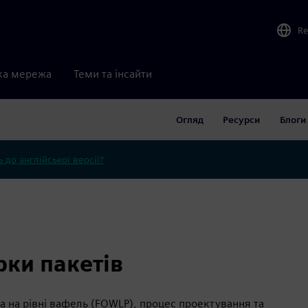
Re
ка мережа
Теми та інсайти
Огляд
Ресурси
Блоги
 до англійської версії?
рки пакетів
а на рівні вафель (FOWLP), процес проектування та