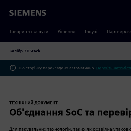
Siemens
Товари та послуги
Рішення
Галузі
Партнерсь
Калібр 3DStack
Цю сторінку перекладено автоматично.
Перейти натомість
ТЕХНІЧНИЙ ДОКУМЕНТ
Об'єднання SoC та переві
Для пакувальних технологій, таких як розвіяна упаковк