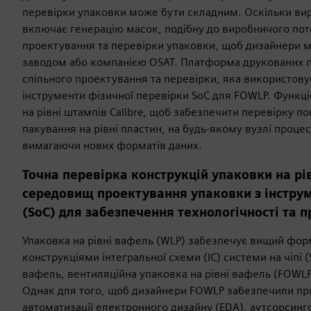
перевірки упаковки може бути складним. Оскільки вир
включає генерацію масок, подібну до виробничого пото
проектування та перевірки упаковки, щоб дизайнери 
заводом або компанією OSAT. Платформа друкованих пл
спільного проектування та перевірки, яка використову
інструменти фізичної перевірки SoC для FOWLP. Функціо
на рівні штампів Calibre, щоб забезпечити перевірку 
пакування на рівні пластин, на будь-якому вузлі процес
вимагаючи нових форматів даних.
Точна перевірка конструкцій упаковки на рі
середовищ проектування упаковки з інстру
(SoC) для забезпечення технологічності та 
Упаковка на рівні вафель (WLP) забезпечує вищий фор
конструкціями інтегральної схеми (IC) системи на чіпі (
вафель, вентиляційна упаковка на рівні вафель (FOWL
Однак для того, щоб дизайнери FOWLP забезпечили прий
автоматизації електронного дизайну (EDA), аутсорсинго