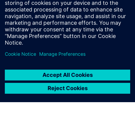
Оптимізація процесу або дизайну продукту може
зафіксувати вартість протягом усього терміну
виробництва - у деяких випадках становить мільярди
доларів. Оптимізація роботи заводу створює постійну
цінність завдяки підвищенню продуктивності та
ефективності.
Як GPROMs допомагають
оптимізувати роботу заводу?
GProms використовує високоточні цифрові близнюки
для імітації реальних умов процесу. Ці математичні
моделі фізичного процесу в поєднанні з історичними
даними заводу в режимі реального часу допомагають
операторам краще ознайомитися з працездатністю
обладнання, прогнозувати потреби в технічному
обслуговуванні та підтримувати швидші та більш
обґрунтовані рішення при зміні умов.