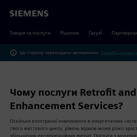
Siemens
Товари та послуги
Рішення
Галузі
Партнерсь
Цю сторінку перекладено автоматично.
Перейти натомість
Чому послуги Retrofit and
Enhancement Services?
Оскільки електричні компоненти в енергетичних систе
свого життєвого циклу, рівень відмов може різко зрос
збільшення експлуатаційних витрат. Послуги з модерні