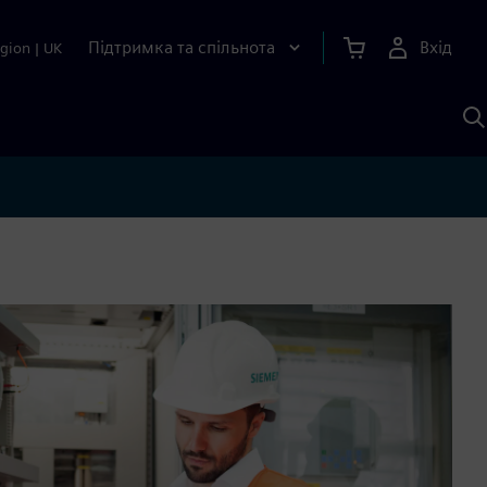
Підтримка та спільнота
Вхід
gion
|
UK
П
д
Ш