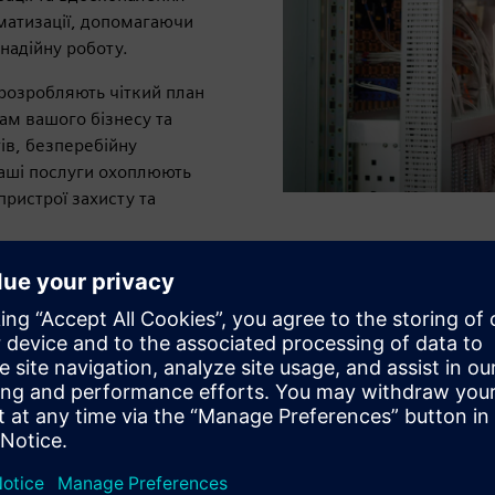
матизації, допомагаючи
надійну роботу.
 розробляють чіткий план
ам вашого бізнесу та
ів, безперебійну
Наші послуги охоплюють
ристрої захисту та
ті
Покращення функцій системи