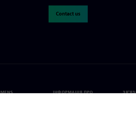
Contact us
EMENS
ІНФОРМАЦІЯ ПРО
ЗВ'ЯЗ
КОМПАНІЮ
с
Конта
Компанія
тво
Предс
Зв'язки з інвесторами
країн
та прес-релізи
Стратегія