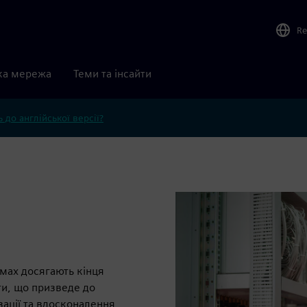
Re
ка мережа
Теми та інсайти
 до англійської версії?
мах досягають кінця
ти, що призведе до
зації та вдосконалення