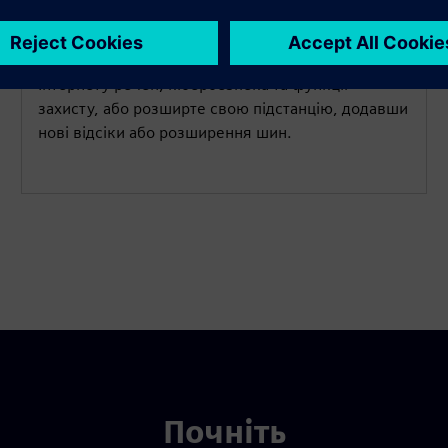
Перейдіть до сучасних можливостей
автоматизації енергії, таких як підключення до
Інтернету речей, кібербезпека та функції
захисту, або розширте свою підстанцію, додавши
нові відсіки або розширення шин.
Почніть