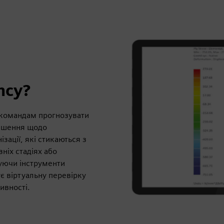
ncy?
 командам прогнозувати
рішення щодо
зації, які стикаються з
ніх стадіях або
уючи інструменти
є віртуальну перевірку
ивності.