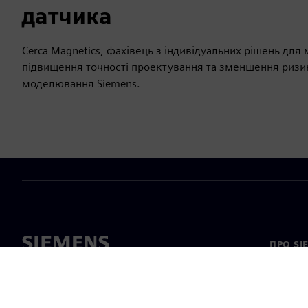
датчика
Cerca Magnetics, фахівець з індивідуальних рішень для
підвищення точності проектування та зменшення ризи
моделювання Siemens.
ПРО SI
Про на
Лідерс