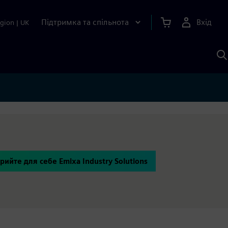
Підтримка та спільнота
Вхід
gion
|
UK
П
д
Ш
рийте для себе Emixa Industry Solutions