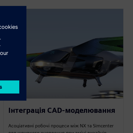
Інтеграція CAD-моделювання
Асоціативні робочі процеси між NX та Simcenter
для швидкого оновлення при зміні дизайнів.