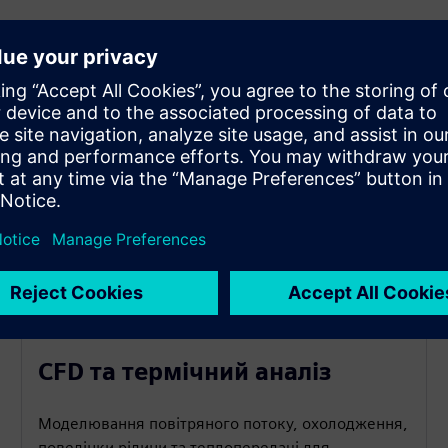
CFD та термічний аналіз
Моделювання повітряного потоку, охолодження,
поведінки рідини та теплопередачі для