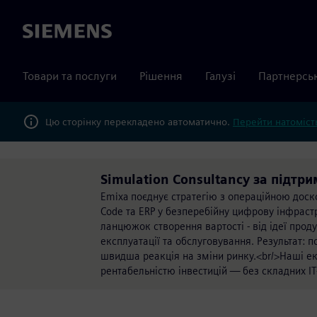
Siemens
Товари та послуги
Рішення
Галузі
Партнерсь
Цю сторінку перекладено автоматично.
Перейти натомість
Simulation Consultancy за підтри
Emixa поєднує стратегію з операційною доск
Code та ERP у безперебійну цифрову інфраст
ланцюжок створення вартості - від ідеї прод
експлуатації та обслуговування. Результат: п
швидша реакція на зміни ринку.<br/>Наші 
рентабельністю інвестицій — без складних ІТ