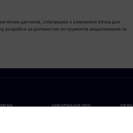
 магнітних датчиків, співпрацює з компанією Emixa для
ку розробки за допомогою інструментів моделювання та
EMENS
ІНФОРМАЦІЯ ПРО
ЗВ'ЯЗ
КОМПАНІЮ
с
Конта
Компанія
тво
Предс