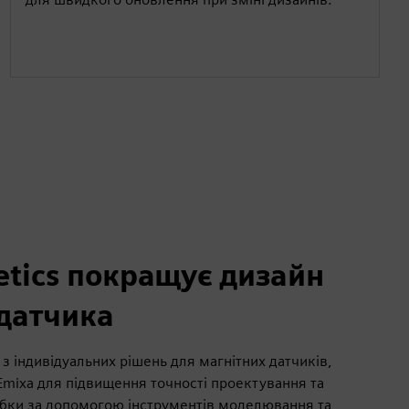
etics покращує дизайн
 датчика
 з індивідуальних рішень для магнітних датчиків,
Emixa для підвищення точності проектування та
бки за допомогою інструментів моделювання та