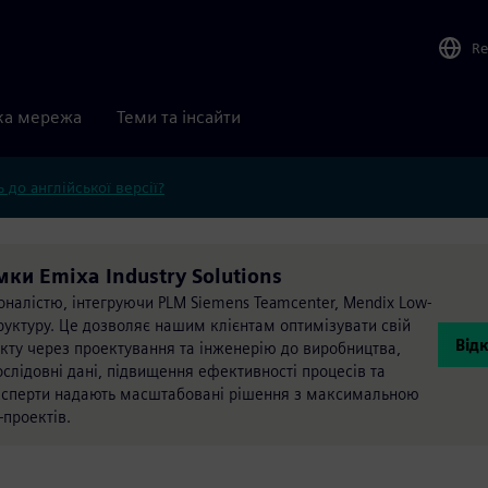
Re
ка мережа
Теми та інсайти
 до англійської версії?
мки Emixa Industry Solutions
оналістю, інтегруючи PLM Siemens Teamcenter, Mendix Low-
руктуру. Це дозволяє нашим клієнтам оптимізувати свій
Відк
укту через проектування та інженерію до виробництва,
ослідовні дані, підвищення ефективності процесів та
експерти надають масштабовані рішення з максимальною
-проектів.