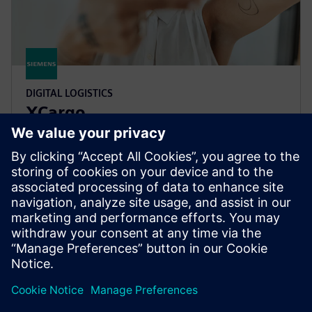
DIGITAL LOGISTICS
XCargo
Проектуйте логістичну мережу, плануйте
транспортні маршрути, розраховуйте витрати на
викиди та плату за мита або розробляйте
відповідні тарифи на фрахт — все це лише з
одним продуктом: xCargo.