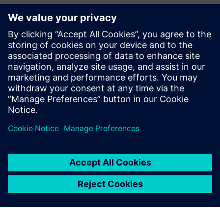
Гольф Каллавей за допомогою
Дизайн-центру та Teamcenter
Компанія:
Гольф Каллавей
Розташування:
Каліфорнія, США
Програмне забезпечення Siemens:
Дизайн-центр
Переглянути більше тематичних досліджень