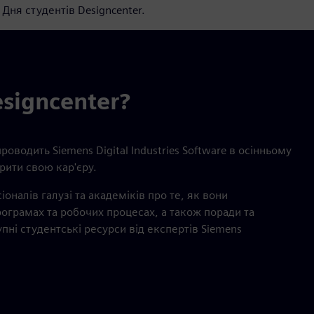
Дня студентів Designcenter.
signcenter?
оводить Siemens Digital Industries Software в осінньому
ити свою кар'єру.
оналів галузі та академіків про те, як вони
рограмах та робочих процесах, а також поради та
ні студентські ресурси від експертів Siemens