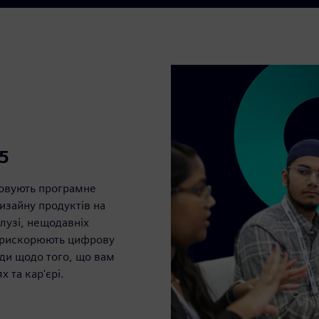
5
товують програмне
изайну продуктів на
алузі, нещодавніх
и прискорюють цифрову
ади щодо того, що вам
 та кар'єрі.