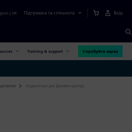
Підтримка та спільнота
Вхід
gion
|
UK
П
д
Ш
ources
Training & support
Спробуйте зараз
igncenter
Студентські дні Дизайн-центру