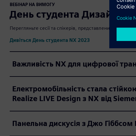
ВЕБІНАР НА ВИМОГУ
День студента Дизайн-це
Перегляньте сесії та спікерів, представлених у Дні сту
Дивіться День студента NX 2023
Важливість NX для цифрової тра
Електромобільність стала стійко
Realize LIVE Design з NX від Sieme
Панельна дискусія з Джо Гіббсом 