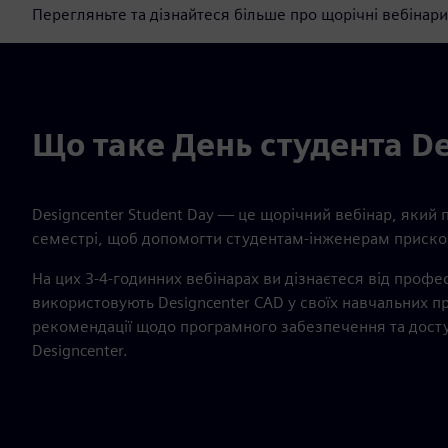
Перегляньте та дізнайтеся більше про щорічні вебінари 
Що таке День студента De
Designcenter Student Day — це щорічний вебінар, який пр
семестрі, щоб допомогти студентам-інженерам прискор
На цих 3-4-годинних вебінарах ви дізнаєтеся від професі
використовують Designcenter CAD у своїх навчальних п
рекомендації щодо програмного забезпечення та доступ
Designcenter.