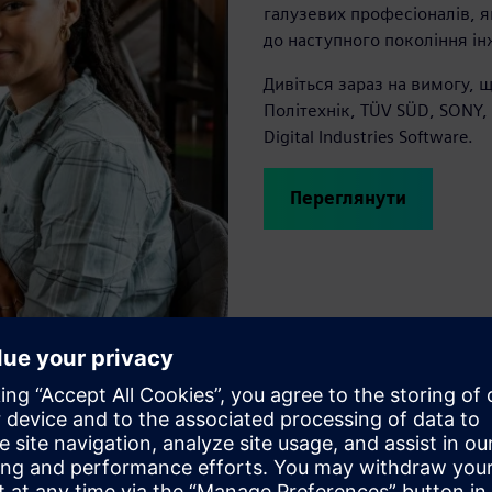
галузевих професіоналів, я
до наступного покоління ін
Дивіться зараз на вимогу, 
Політехнік, TÜV SÜD, SONY, P
Digital Industries Software.
Переглянути