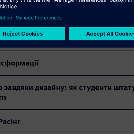
нтру 2023
дентів Designcenter 2023 року нижче.
нсформації
ю завдяки дизайну: як студенти штат
ns
Расінг