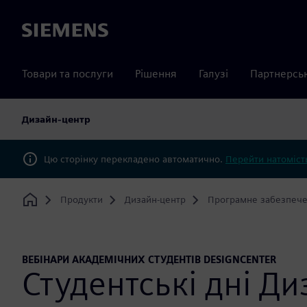
Siemens
Товари та послуги
Рішення
Галузі
Партнерсь
Дизайн-центр
Цю сторінку перекладено автоматично.
Перейти натомість
Продукти
Дизайн-центр
Програмне забезпече
Home
ВЕБІНАРИ АКАДЕМІЧНИХ СТУДЕНТІВ DESIGNCENTER
Студентські дні Д