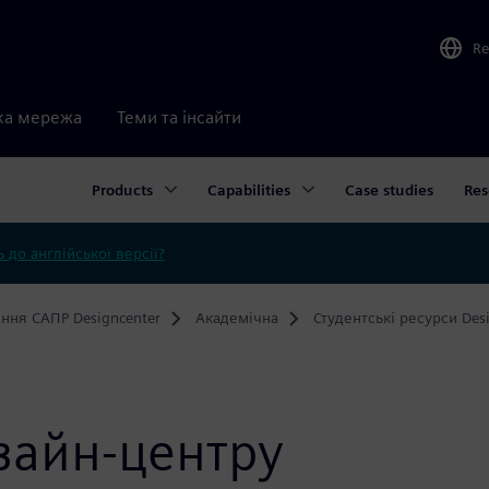
Re
ка мережа
Теми та інсайти
Products
Capabilities
Case studies
Res
 до англійської версії?
ння САПР Designcenter
Академічна
Студентські ресурси Des
изайн-центру