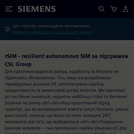
Siemens
Цю сторінку перекладено автоматично.
Перейти натомість до англійської версії?
rSIM - resilient autonomous SIM за підтримки
CSL Group
Для критичних додатків довіра, надійність та безпека не
підлягають обговоренню. Ось чому ми розробляємо
індивідуальні рішення IoT, забезпечуючи надійну
продуктивність та винятковий досвід клієнтів. Ми прагнемо
до постійних інновацій, надаючи найбільш стійкі та безпечні
рішення на ринку.<br/><br/>Наш проактивний підхід
гарантує, що ви випереджаєте вимоги галузі безпеки, даючи
вам спокій, знаючи, що ваші системи захищені 24/7,
незалежно від того, що відбувається.<br/><br/>Поєднуючи
важливі моменти — ми пропонуємо надійні рішення IoT для