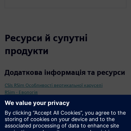
Ресурси й супутні
продукти
Додаткова інформація та ресурси
CSls RSim Особливості вертикальної каруселі
RSim - Евологія
Представляємо вертикальну карусель RSim CSL
Приклади використання CSL RSim IoT Карусель
Вертикальна
Передумови