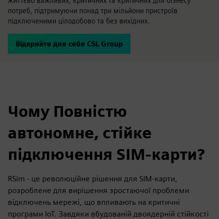
життєво важливих, критичних та критичних для бізнесу
потреб, підтримуючи понад три мільйони пристроїв
підключеними цілодобово та без вихідних.
Відкрийте для себе CSL Group
Чому Повністю
автономне, стійке
підключення SIM-карти?
RSim - це революційне рішення для SIM-карти,
розроблене для вирішення зростаючої проблеми
відключень мережі, що впливають на критичні
програми IoT. Завдяки вбудованій двоядерній стійкості