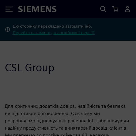
Siemens
Цю сторінку перекладено автоматично.
Перейти натомість до англійської версії?
CSL Group
Для критичних додатків довіра, надійність та безпека
не підлягають обговоренню. Ось чому ми
розробляємо індивідуальні рішення IoT, забезпечуючи
надійну продуктивність та винятковий досвід клієнтів.
Ми прагнемо до постійних інновацій, надаючи