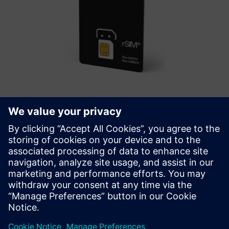
rSIM - resilient autonomous SIM
RSim - це революційне рішення для SIM-карти,
розроблене для вирішення зростаючої проблеми
відключень мережі, що впливають на критичні
програми IoT.
Докладніше