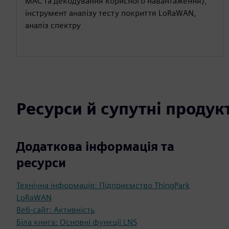
MAC та декодування корисного навантаження),
інструмент аналізу тесту покриття LoRaWAN,
аналіз спектру
Ресурси й супутні продук
Додаткова інформація та
ресурси
Технічна інформація: Підприємство ThingPark
LoRaWAN
Веб-сайт: Активність
Біла книга: Основні функції LNS