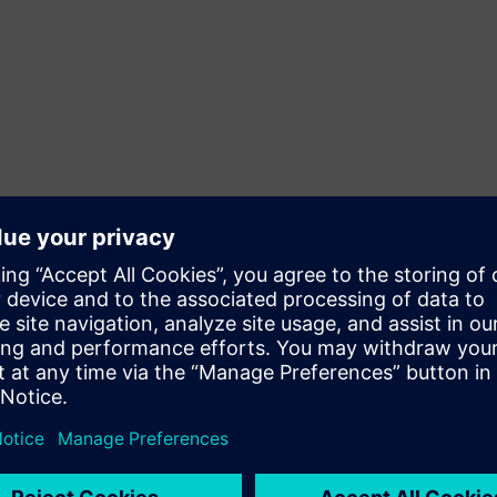
, Реле,..)