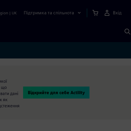
Підтримка та спільнота
Вхід
gion
|
UK
П
д
Ш
икої
, що
Відкрийте для себе Actility
вати дані
х як
ідстеження