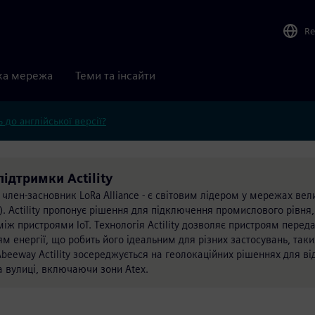
Re
ка мережа
Теми та інсайти
 до англійської версії?
підтримки Actility
та член-засновник LoRa Alliance - є світовим лідером у мережах вел
T). Actility пропонує рішення для підключення промислового рівня
іж пристроями IoT. Технологія Actility дозволяє пристроям переда
м енергії, що робить його ідеальним для різних застосувань, таки
Abeeway Actility зосереджується на геолокаційних рішеннях для в
на вулиці, включаючи зони Atex.