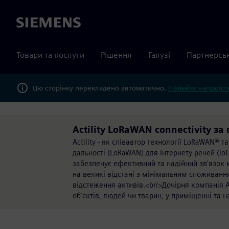
Siemens
Товари та послуги
Рішення
Галузі
Партнерсь
Цю сторінку перекладено автоматично.
Перейти натомість
Actility LoRaWAN connectivity за 
Actility - як співавтор технології LoRaWAN® 
дальності (LoRaWAN) для Інтернету речей (Io
забезпечує ефективний та надійний зв'язок м
на великі відстані з мінімальним споживання
відстеження активів.<br/>Дочірня компанія 
об'єктів, людей чи тварин, у приміщенні та 