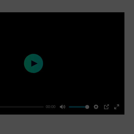
Play
00:00
Mute
Settings
PIP
Enter
fullscre