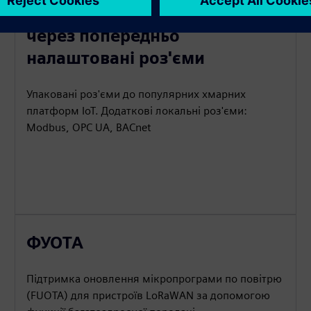
Проста інтеграція додатків
через попередньо
налаштовані роз'єми
Упаковані роз'єми до популярних хмарних
платформ IoT. Додаткові локальні роз'єми:
Modbus, OPC UA, BACnet
ФУОТА
Підтримка оновлення мікропрограми по повітрю
(FUOTA) для пристроїв LoRaWAN за допомогою