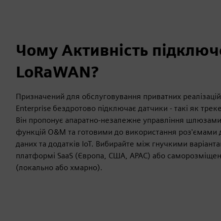
Чому Активність підклю
LoRaWAN?
Призначений для обслуговування приватних реалізацій
Enterprise бездротово підключає датчики - такі як трек
Він пропонує апаратно-незалежне управління шлюзам
функцій O&M та готовими до використання роз'ємами 
даних та додатків IoT. Вибирайте між гнучкими варіант
платформі SaaS (Європа, США, APAC) або саморозміщен
(локально або хмарно).