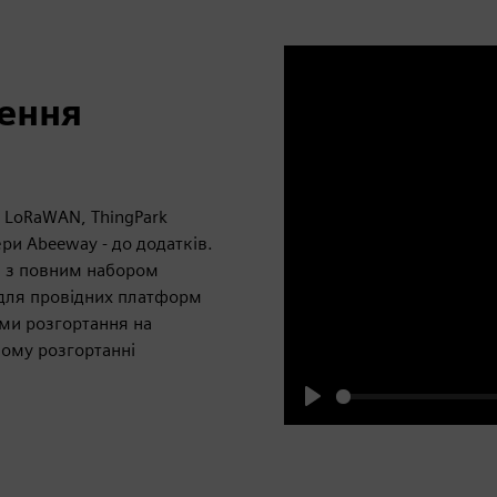
чення
 LoRaWAN, ThingPark
ери Abeeway - до додатків.
и з повним набором
для провідних платформ
ами розгортання на
ому розгортанні
Play