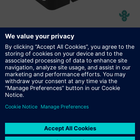
Abeeway Robust Manageable
Beacon
Rugged, manageable, long lifetime beacon with Bluetooth
and LoRaWAN capabilities, designed for use in harsh
/hazardous environments.
Докладніше