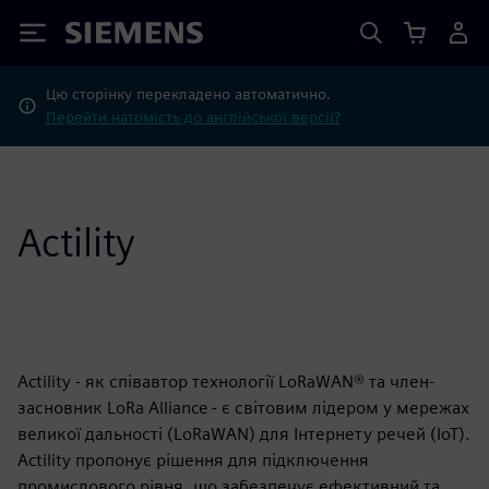
Siemens
Цю сторінку перекладено автоматично.
Перейти натомість до англійської версії?
Actility
Actility - як співавтор технології LoRaWAN® та член-
засновник LoRa Alliance - є світовим лідером у мережах
великої дальності (LoRaWAN) для Інтернету речей (IoT).
Actility пропонує рішення для підключення
промислового рівня, що забезпечує ефективний та