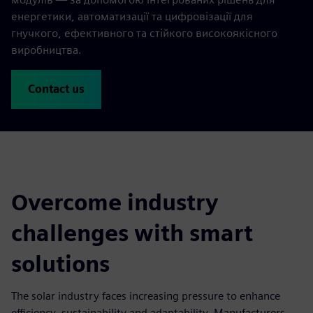
енергетики, автоматизації та цифровізації для
гнучкого, ефективного та стійкого високоякісного
виробництва.
Contact us
Overcome industry
challenges with smart
solutions
The solar industry faces increasing pressure to enhance
efficiency, sustainability and adaptability. Manufacturers