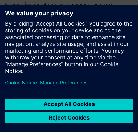
Розвиваймо виробництво, надаючи екосистемі
можливості проектувати, виробляти та
використовувати адитивні програми в різних галузях
промисловості.
Дізнатися більше >