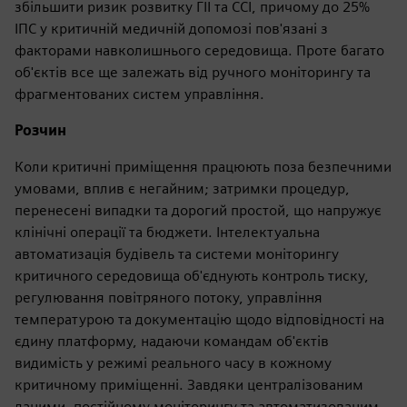
збільшити ризик розвитку ГІІ та ССІ, причому до 25%
ІПС у критичній медичній допомозі пов'язані з
факторами навколишнього середовища. Проте багато
об'єктів все ще залежать від ручного моніторингу та
фрагментованих систем управління.
Розчин
Коли критичні приміщення працюють поза безпечними
умовами, вплив є негайним; затримки процедур,
перенесені випадки та дорогий простой, що напружує
клінічні операції та бюджети. Інтелектуальна
автоматизація будівель та системи моніторингу
критичного середовища об'єднують контроль тиску,
регулювання повітряного потоку, управління
температурою та документацію щодо відповідності на
єдину платформу, надаючи командам об'єктів
видимість у режимі реального часу в кожному
критичному приміщенні. Завдяки централізованим
даними, постійному моніторингу та автоматизованим