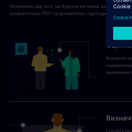
Незалежно від того, чи будуєте ви новий центр обробк
конвергенцію IT/OT за допомогою структурованого підх
Оцініт
Визначте ак
середовищах
виявлення в
Визнач
Створіть бе