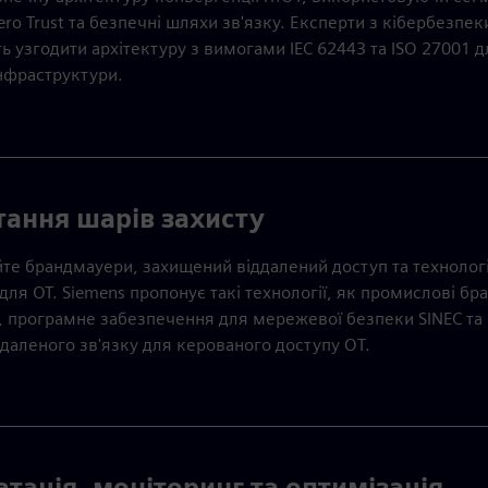
ro Trust та безпечні шляхи зв'язку. Експерти з кібербезпек
 узгодити архітектуру з вимогами IEC 62443 та ISO 27001 д
інфраструктури.
тання шарів захисту
те брандмауери, захищений віддалений доступ та технологі
для ОТ. Siemens пропонує такі технології, як промислові б
, програмне забезпечення для мережевої безпеки SINEC та
даленого зв'язку для керованого доступу OT.
атація, моніторинг та оптимізація