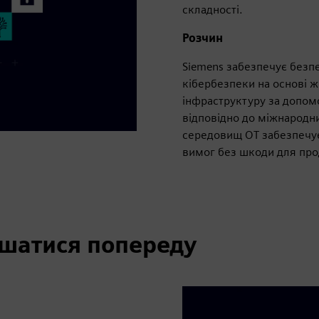
складності.
Розчин
Siemens забезпечує безп
кібербезпеки на основі 
інфраструктуру за допомо
відповідно до міжнародни
середовищ OT забезпечує
вимог без шкоди для прод
ишатися попереду
: