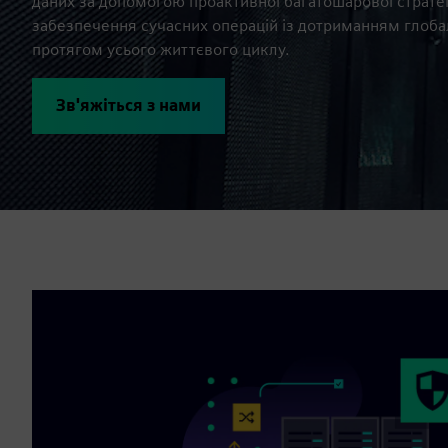
даних за допомогою проактивної багатошарової стратег
забезпечення сучасних операцій із дотриманням глоба
протягом усього життєвого циклу.
Зв'яжіться з нами