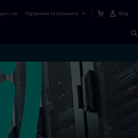
Підтримка та спільнота
Вхід
gion
|
UK
П
д
Ш