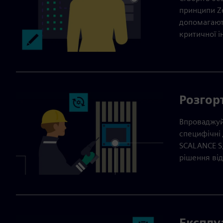
принципи Ze
допомагають
критичної 
Розгор
Впроваджуй
специфічні 
SCALANCE S
рішення від
Експлу