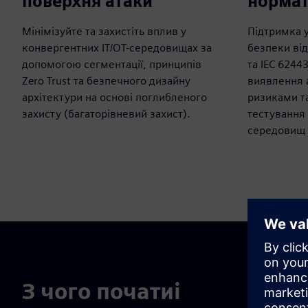
поверхня атаки
норма
Мінімізуйте та захистіть вплив у
Підтримка 
конвергентних IT/OT-середовищах за
безпеки від
допомогою сегментації, принципів
та IEC 624
Zero Trust та безпечного дизайну
виявлення а
архітектури на основі поглибленого
ризиками т
захисту (багаторівневий захист).
тестування
середовищ 
З чого початиі