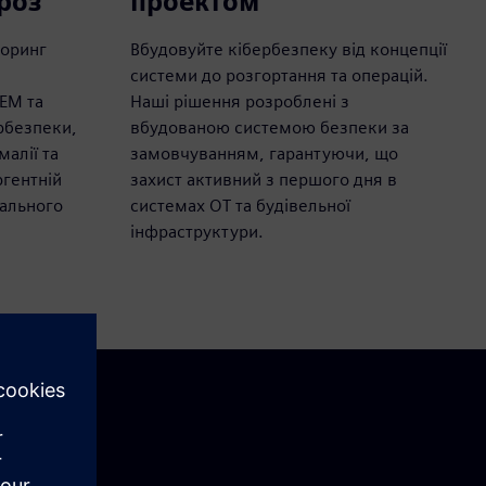
роз
проектом
торинг
Вбудовуйте кібербезпеку від концепції
системи до розгортання та операцій.
IEM та
Наші рішення розроблені з
рбезпеки,
вбудованою системою безпеки за
алії та
замовчуванням, гарантуючи, що
ргентній
захист активний з першого дня в
еального
системах OT та будівельної
інфраструктури.