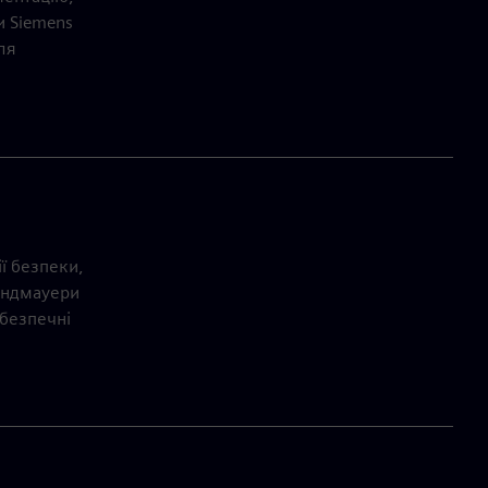
и Siemens
ля
ї безпеки,
рандмауери
 безпечні