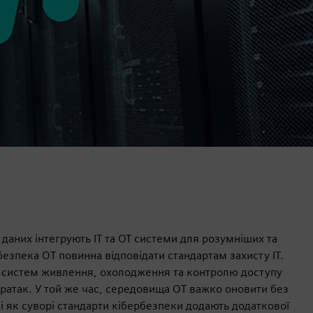
даних інтегрують ІТ та ОТ системи для розумніших та
езпека OT повинна відповідати стандартам захисту ІТ.
 систем живлення, охолодження та контролю доступу
атак. У той же час, середовища OT важко оновити без
ді як суворі стандарти кібербезпеки додають додаткової