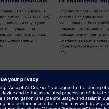
тивним вимогам
та виявлення заг
управління та оцінювання
Забезпечте постійний моні
повідно до ISO 27001 (ISMS)
мереж OT за допомогою
43, включаючи структурне
журналювання, інтеграції S
ктивів, управління
промислових датчиків кібе
а вразливостями, а також
допомагаючи виявляти аном
 на проникнення для
потенційні загрози в конве
OT.
інфраструктурі в режимі р
часу.