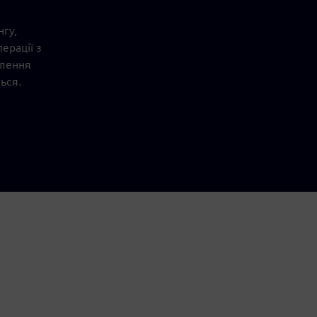
нгу,
ерації з
влення
ься.