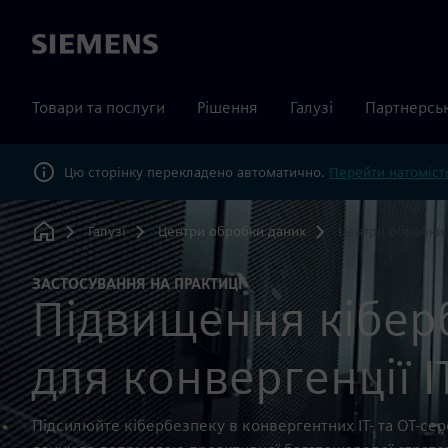
Siemens
Товари та послуги
Рішення
Галузі
Партнерсь
Цю сторінку перекладено автоматично.
Перейти натомість
Галузі
Центри обробки даних
Центри обробки 
Home
ЗАСТОСУВАННЯ НА ПРАКТИЦІ
Підвищення кібер
для конвергенції I
Підсилюйте кібербезпеку в конвергентних ІТ- та ОТ-се