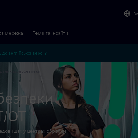
Re
ка мережа
Теми та інсайти
 до англійської версії?
даних кібербезпеки
безпеки
T/OT
редовищах у центрах обробки