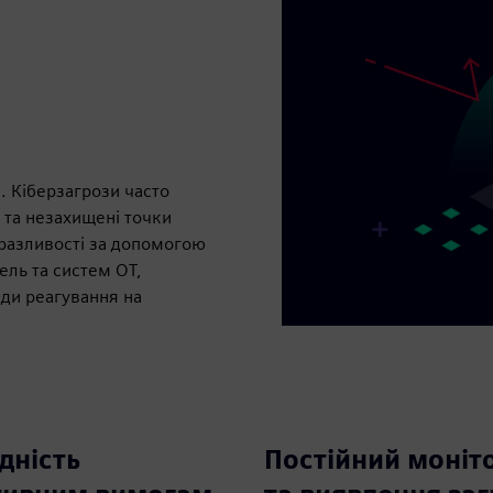
 Кіберзагрози часто
 та незахищені точки
вразливості за допомогою
ель та систем OT,
нди реагування на
дність
Постійний моніт