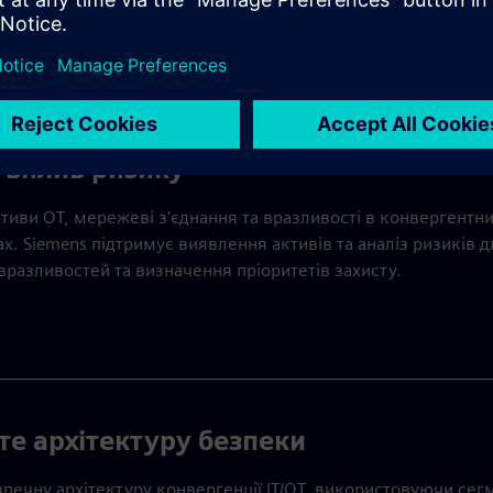
и даних або модернізуєте існуючий, Siemens підтримує
оду від оцінки до поточних операцій.
ь вплив ризику
тиви OT, мережеві з'єднання та вразливості в конвергентн
. Siemens підтримує виявлення активів та аналіз ризиків д
разливостей та визначення пріоритетів захисту.
те архітектуру безпеки
зпечну архітектуру конвергенції IT/OT, використовуючи сег