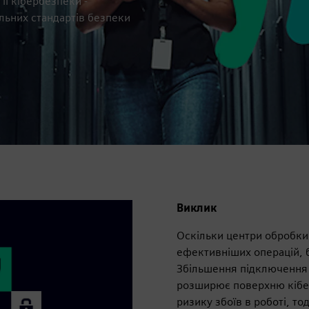
ії кібербезпеки -
льних стандартів безпеки
Виклик
Оскільки центри обробки 
ефективніших операцій, б
Збільшення підключення
розширює поверхню кібер
ризику збоїв в роботі, то