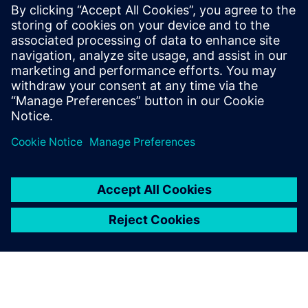
Давайте поспілкуємося. Зверніться до нас, і ми
допоможемо вам знайти найкраще місце для
початку.
Contact us