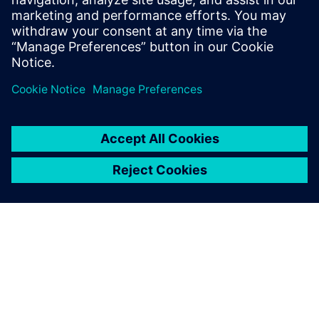
допомагає створити комплексну дорожню карту,
яка визначає пріоритетність технологій та рішень
на основі впливу, допомагаючи узгодити інвестиції
з операційними цілями.
Зробіть перший крок
Завдяки розумним рішенням для аеропортів від