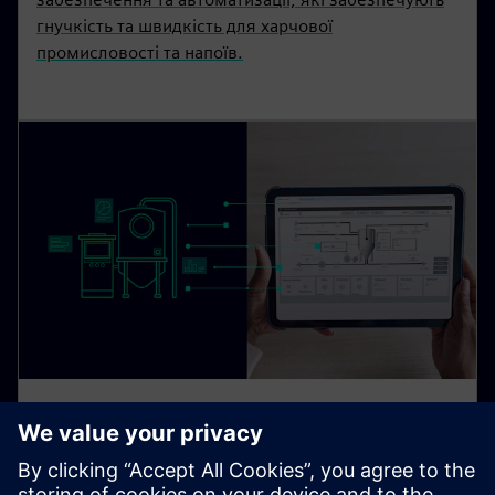
гнучкість та швидкість для харчової
промисловості та напоїв.
SIMATIC WinCC Unified
WinCC Unified SIQENCE забезпечує контроль