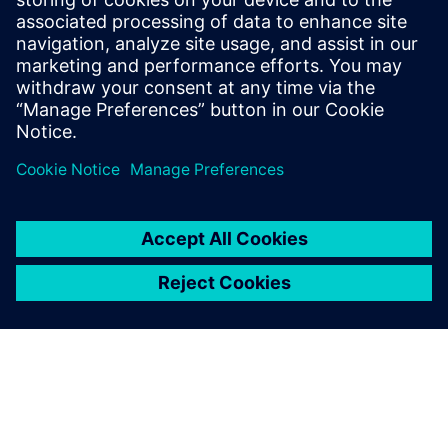
пакетів та рецептів ISA‑88 для додатків S7-1500,
дозволяючи графічне редагування рецептів,
моніторинг виконання та пакетну звітність.