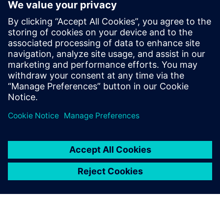
Unified cybersecurity suite delivering Privileged Access
Management (PAM), Zero Trust Network Access (ZTNA),
and Secure Desktop Management (XOS). AIR-Gap resource
access, end-to-end encrypted, multi-tenant enterprise
platform with...
Докладніше