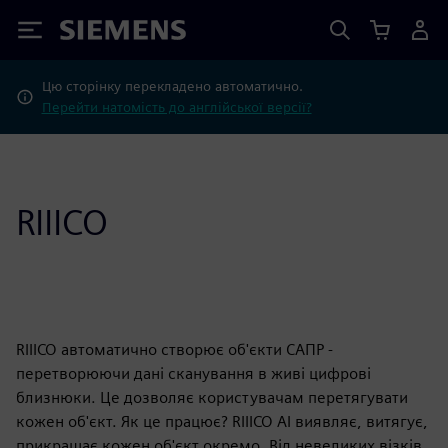
Siemens
Цю сторінку перекладено автоматично.
Перейти натомість до англійської версії?
RIIICO
RIIICO автоматично створює об'єкти САПР -
перетворюючи дані сканування в живі цифрові
близнюки. Це дозволяє користувачам перетягувати
кожен об'єкт. Як це працює? RIIICO AI виявляє, витягує,
прикрашає кожен об'єкт окремо. Від невеликих візків