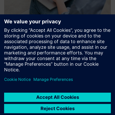
3D Data Manager by RIIICO
Менеджер 3D-даних RIIICO є шлюзом до CAD-сумісних
даних реальності - безперебійно інтегруючись із
встановленими робочими процесами моделювання та
планування.
Докладніше