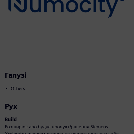
Галузі
Others
Рух
Build
Розширює або будує продукт/рішення Siemens
Xcelerator шляхом створення нового продукту, або