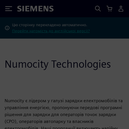
Siemens
Цю сторінку перекладено автоматично.
Перейти натомість до англійської версії?
Numocity Technologies
Numocity є лідером у галузі зарядки електромобілів та
управління енергією, пропонуючи передові програмні
рішення для зарядки для операторів точок зарядки
(CPO), операторів автопарку та власників
електромобілів. Наші пропозиції включають надійну