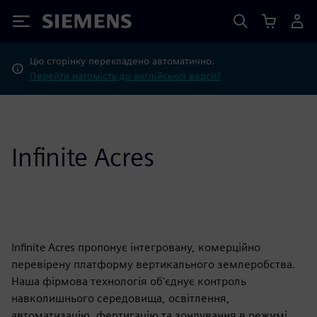
Siemens
Цю сторінку перекладено автоматично.
Перейти натомість до англійської версії?
Infinite Acres
Infinite Acres пропонує інтегровану, комерційно
перевірену платформу вертикального землеробства.
Наша фірмова технологія об'єднує контроль
навколишнього середовища, освітлення,
автоматизацію, фертигацію та зондування в режимі