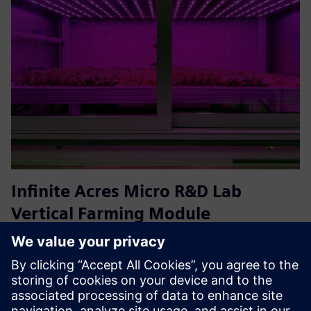
Infinite Acres Micro R&D Lab
Vertical Farming Module
Прискорюйте сільськогосподарські дослідження за
допомогою Mini R&D Module, повністю
контрольованого вертикального
сільськогосподарського агрегату, розробленого
спеціально для точних досліджень та випробувань. Ця