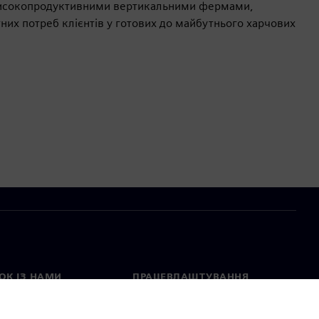
 високопродуктивними вертикальними фермами,
их потреб клієнтів у готових до майбутнього харчових
ОК ІЗ НАМИ
ПРАЦЕВЛАШТУВАННЯ
ктні дані
Вакансії