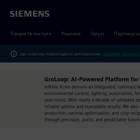
Siemens
Товари та послуги
Рішення
Галузі
Партнерсь
Цю сторінку перекладено автоматично.
Перейти натомість
GroLoop: AI-Powered Platform for 
Infinite Acres delivers an integrated, commercia
environmental control, lighting, automation, fer
year-round. With nearly a decade of validated pe
reliable uptime and repeatable results. We also
production, varietal optimization, and crop re
through precision, purity, and predictable functi