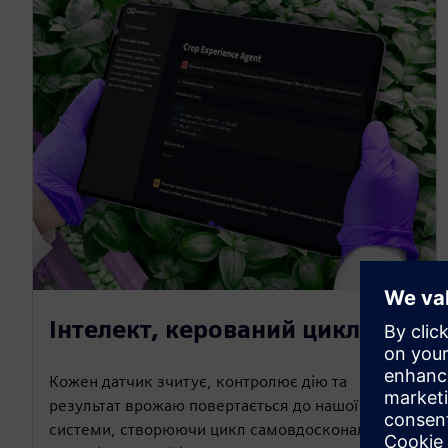
Інтелект, керований циклом
Кожен датчик зчитує, контролює дію та
результат врожаю повертається до нашої власної
системи, створюючи цикл самовдосконалення,