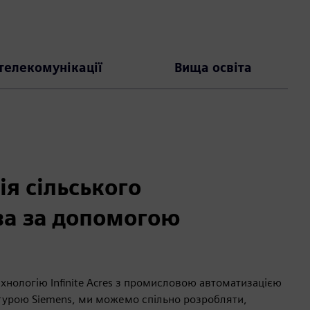
 телекомунікації
Вища освіта
я сільського
ва за допомогою
нологію Infinite Acres з промисловою автоматизацією
урою Siemens, ми можемо спільно розробляти,