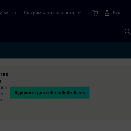
Підтримка та спільнота
Вхід
gion
|
UK
П
д
Ш
cres
s
tion
Відкрийте для себе Infinite Acres
er
ant