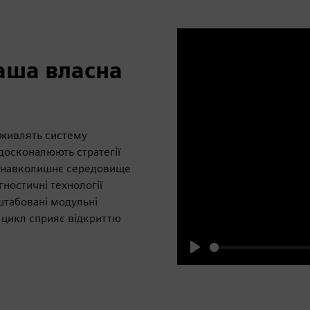
наша власна
 живлять систему
досконалюють стратегії
у, навколишнє середовище
ностичні технології
штабовані модульні
 цикл сприяє відкриттю
Play