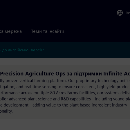
Re
ка мережа
Теми та інсайти
 до англійської версії?
Precision Agriculture Ops за підтримки Infinite A
lly proven vertical-farming platform. Our proprietary technology unifie
tigation, and real-time sensing to ensure consistent, high-yield produc
rformance across multiple 80 Acres Farms facilities, our systems deliv
 offer advanced plant science and R&D capabilities—including young-pl
cipe development—adding value to the plant-based ingredient industry
onality.