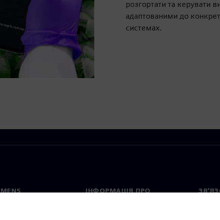
розгортати та керувати
адаптованими до конкретн
системах.
EMENS
ІНФОРМАЦІЯ ПРО
ЗВ'ЯЗ
КОМПАНІЮ
с
Конта