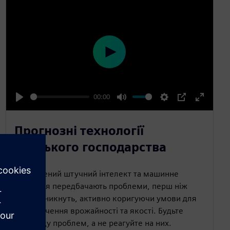
P
l
a
00:00
y
P
M
S
P
E
l
u
e
I
n
Прогнозні технології
a
t
t
P
t
сільського господарства
y
e
t
e
i
r
Розширений штучний інтелект та машинне
n
f
навчання передбачають проблеми, перш ніж
g
u
вони виникнуть, активно коригуючи умови для
s
l
забезпечення врожайності та якості. Будьте
l
попереду проблем, а не реагуйте на них.