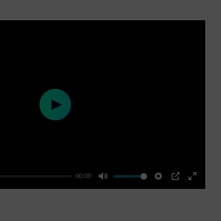
Play
00:00
Mute
Settings
PIP
Enter
fullscre