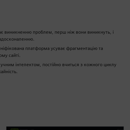
гає виникненню проблем, перш ніж вони виникнуть, і
 вдосконаленню.
уніфікована платформа усуває фрагментацію та
ому сайті.
учним інтелектом, постійно вчиться з кожного циклу
айність.