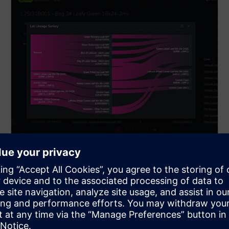
Уніфіковане управління
операціями
Усуньте операційну складність за допомогою
єдиної платформи, яка безперешкодно з'єднує