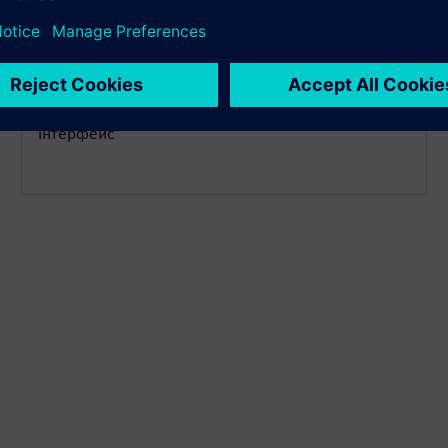
всі системи сільського господарства. Від вибору
генетики до контролю навколишнього
середовища та автоматизації, Gro-Loop
забезпечує оптимізовані, передбачувані
результати через один інтуїтивно зрозумілий
інтерфейс