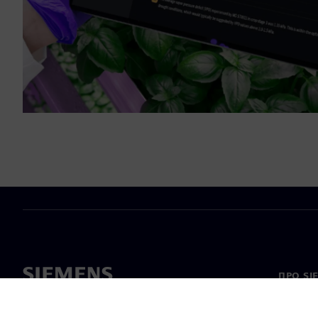
ПРО SI
Про на