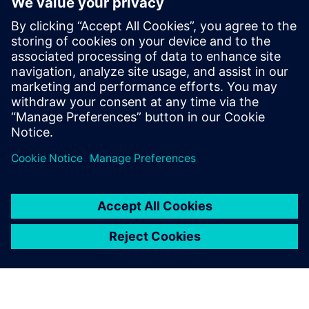
Training and Capacity Building
Індивідуальне інтерактивне навчання через онлайн,
класні та лабораторні формати. Охоплює передові
аналітичні методи та курси на основі додатків з
багатовимірним навчанням.
Докладніше