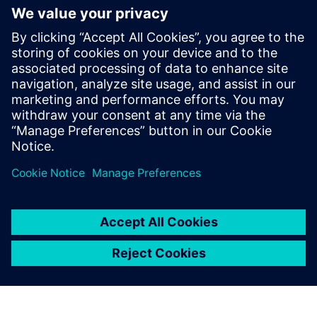
Human-Centered Generative
Enterprise Intelligence
EDI stands out as a leader in AI-driven applications and
enabling this by integrating AI solutions with customized
services.
Докладніше