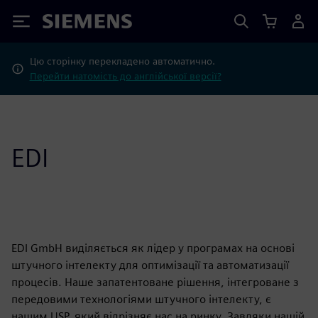
Siemens
Цю сторінку перекладено автоматично.
Перейти натомість до англійської версії?
EDI
EDI GmbH виділяється як лідер у програмах на основі
штучного інтелекту для оптимізації та автоматизації
процесів. Наше запатентоване рішення, інтегроване з
передовими технологіями штучного інтелекту, є
нашим USP, який відрізняє нас на ринку. Завдяки нашій