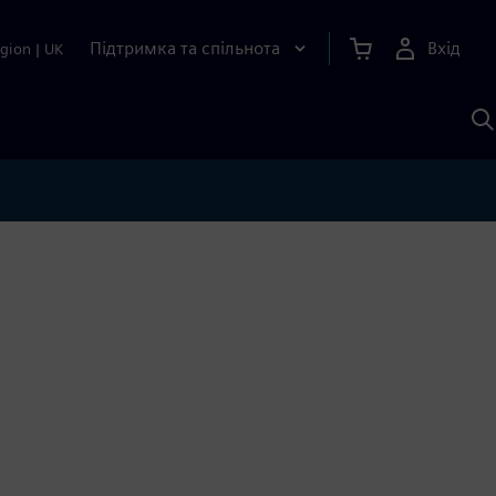
Підтримка та спільнота
Вхід
gion
|
UK
П
д
Ш