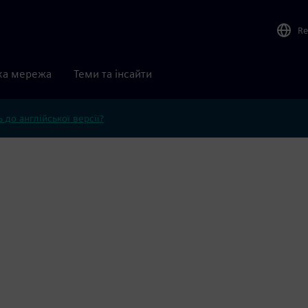
Re
ка мережа
Теми та інсайти
 до англійської версії?