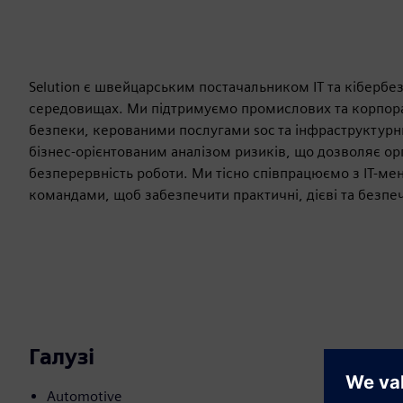
Selution є швейцарським постачальником ІТ та кібербезп
середовищах. Ми підтримуємо промислових та корпора
безпеки, керованими послугами soc та інфраструктурн
бізнес-орієнтованим аналізом ризиків, що дозволяє о
безперервність роботи. Ми тісно співпрацюємо з ІТ-ме
командами, щоб забезпечити практичні, дієві та безпе
Галузі
Automotive