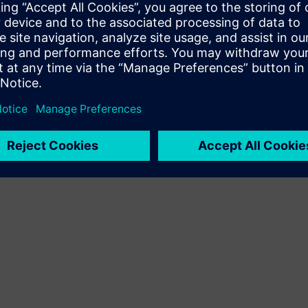
Послуги, що допомагають замовнику впроваджувати,
інтегрувати, експлуатувати або підтримувати
продукти/рішення Siemens Xcelerator