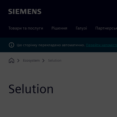
Siemens
Товари та послуги
Рішення
Галузі
Партнерсь
Цю сторінку перекладено автоматично.
Перейти натомість
Ecosystem
Selution
Home
Selution