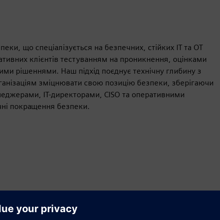
еки, що спеціалізується на безпечних, стійких ІТ та ОТ
тивних клієнтів тестуванням на проникнення, оцінками
ими рішеннями. Наш підхід поєднує технічну глибину з
рганізаціям зміцнювати свою позицію безпеки, зберігаючи
неджерами, ІТ-директорами, CISO та оперативними
чні покращення безпеки.
Рух
Service