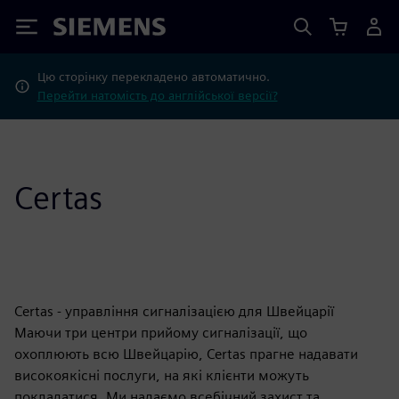
Siemens
Цю сторінку перекладено автоматично.
Перейти натомість до англійської версії?
Certas
Certas - управління сигналізацією для Швейцарії
Маючи три центри прийому сигналізації, що
охоплюють всю Швейцарію, Certas прагне надавати
високоякісні послуги, на які клієнти можуть
покладатися. Ми надаємо всебічний захист та