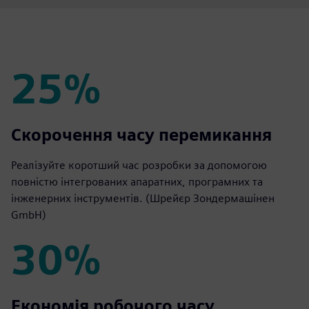
25%
25%
Скорочення часу перемикання
Реалізуйте коротший час розробки за допомогою
повністю інтегрованих апаратних, програмних та
інженерних інструментів. (Шрейєр Зондермашінен
GmbH)
30%
30%
Економія робочого часу