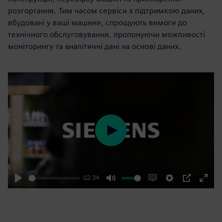
розгортання. Тим часом сервіси з підтримкою даних,
вбудовані у ваші машини, спрощують вимоги до
технічного обслуговування, пропонуючи можливості
моніторингу та аналітичні дані на основі даних.
Play
02:34
Play
Mute
Enable
Settings
PIP
Enter
captions
fulls