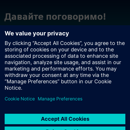
Давайте поговоримо!
Зверніться із запитаннями чи коментарями. Ми тут,
щоб допомогти!
Зверніться до відділу продажів