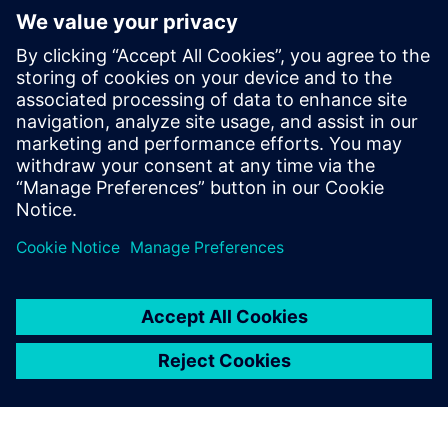
Condition monitoring для низьковольтного
розподілу електроенергії за допомогою SENTRON
Software — це ключ до надійного прогнозного
технічного обслуговування та уникнення дорогих
відключень.