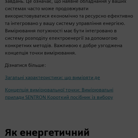
завдань. Це означає, що наявне обладнання у ваших
системах часто може продовжувати
використовуватися економічно та ресурсно ефективно
та інтегровано у вашу систему управління енергією.
Вимірювання потужності має бути інтегровано в
систему розподілу електроенергії за допомогою
конкретних методів. Важливою є добре узгоджена
концепція точки вимірювання.
Дізнатися більше:
Загальні характеристики: що виміряти де
Концепція вимірювальної точки: Вимірювальні
прилади SENTRON Короткий посібник із вибору
Як енергетичний