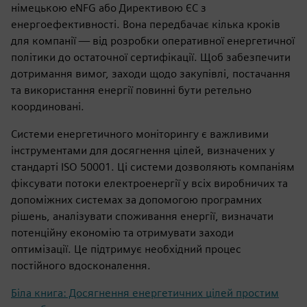
німецькою eNFG або Директивою ЄС з
енергоефективності. Вона передбачає кілька кроків
для компанії — від розробки оперативної енергетичної
політики до остаточної сертифікації. Щоб забезпечити
дотримання вимог, заходи щодо закупівлі, постачання
та використання енергії повинні бути ретельно
координовані.
Системи енергетичного моніторингу є важливими
інструментами для досягнення цілей, визначених у
стандарті ISO 50001. Ці системи дозволяють компаніям
фіксувати потоки електроенергії у всіх виробничих та
допоміжних системах за допомогою програмних
рішень, аналізувати споживання енергії, визначати
потенційну економію та отримувати заходи
оптимізації. Це підтримує необхідний процес
постійного вдосконалення.
Біла книга: Досягнення енергетичних цілей простим