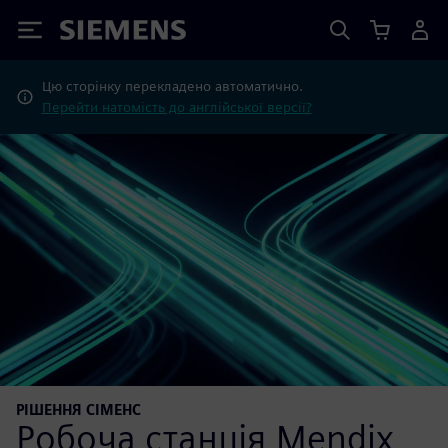
Siemens
Цю сторінку перекладено автоматично.
Перейти натомість до англійської версії?
РІШЕННЯ СІМЕНС
Робоча станція Mendix