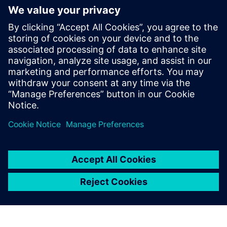
Уніфікований простір імен
(UNS)
• Створити одну спільну мову даних і контекст для
всіх систем
• Увімкнути незалежну від постачальника
інтеграцію за допомогою відкритих стандартів
(OPC UA, MQTT, REST тощо)
• Контролюйте та керуйте публікацією та
споживанням даних для безперебійної сумісності