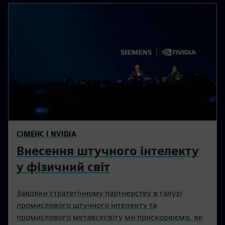
СІМЕНС І NVIDIA
Внесення штучного інтелекту
у фізичний світ
Завдяки стратегічному партнерству в галузі
промислового штучного інтелекту та
промислового метавсесвіту ми прискорюємо, як