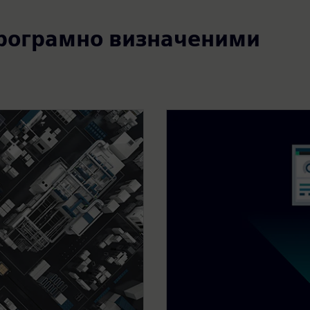
рограмно визначеними