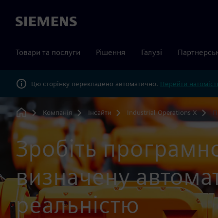
Siemens
Товари та послуги
Рішення
Галузі
Партнерсь
Цю сторінку перекладено автоматично.
Перейти натомість
Компанія
Інсайти
Industrial Operations X
П
Home
Зробіть програмн
визначену автома
реальністю