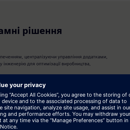
рамні рішення
зпеченням, централізуючи управління додатками,
у інженерію для оптимізації виробництва,