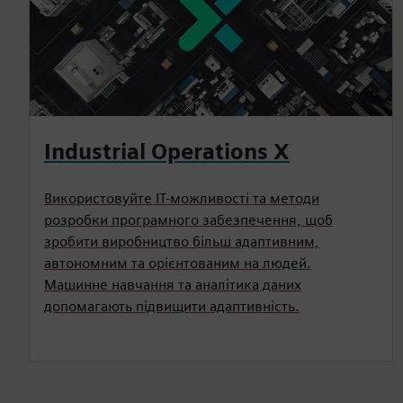
Industrial Operations X
Використовуйте ІТ-можливості та методи
розробки програмного забезпечення, щоб
зробити виробництво більш адаптивним,
автономним та орієнтованим на людей.
Машинне навчання та аналітика даних
допомагають підвищити адаптивність.