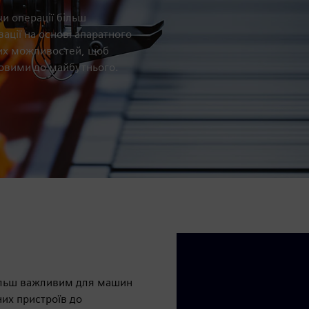
и операції більш
ації на основі апаратного
их можливостей, щоб
овими до майбутнього.
більш важливим для машин
них пристроїв до