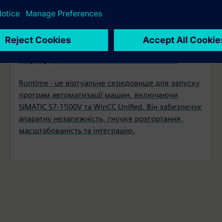
Віртуалізоване виконання
Runtime - це віртуальне середовище для запуску
програм автоматизації машин, включаючи
SIMATIC S7-1500V та WinCC Unified. Він забезпечує
апаратну незалежність, гнучке розгортання,
масштабованість та інтеграцію.