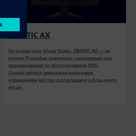
SIMATIC AX
На основі коду Visual Studio, SIMATIC AX — це
гнучке IT-подібне інженерне середовище для
програмування та обслуговування ПЛК.
Скористайтеся швидкими випусками,
управлінням якістю та співпрацею з будь-якого
місця.