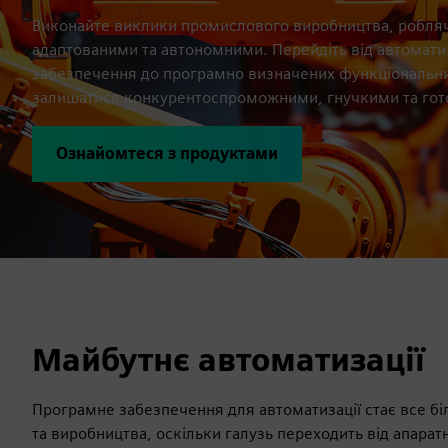
Виконайте виклики промислового виробництва, робляч
адаптованими та автономними. Перейдіть від автоматиз
забезпечення до програмно визначених функціональн
залишатися конкурентоспроможними, гнучкими та гот
Ознайомтеся з продуктами
Майбутнє автоматизації
Програмне забезпечення для автоматизації стає все 
та виробництва, оскільки галузь переходить від апарат