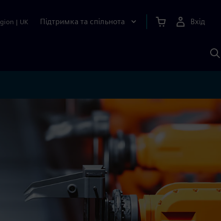
Підтримка та спільнота
Вхід
gion
|
UK
П
д
Ш