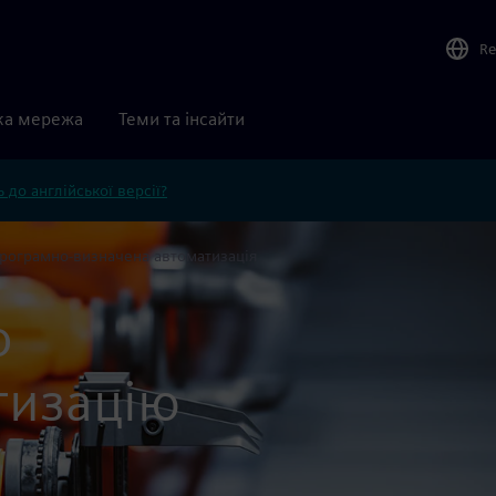
Re
ка мережа
Теми та інсайти
 до англійської версії?
рограмно-визначена автоматизація
о
тизацію