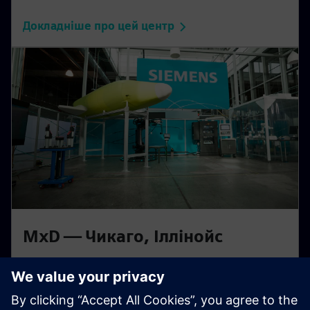
Докладніше про цей центр
MxD — Чикаго, Іллінойс
Готова до майбутнього «фабрика цифрової
стійкості». Подивіться, як digital thread та
кібербезпека в дії, що сприяє розумнішим