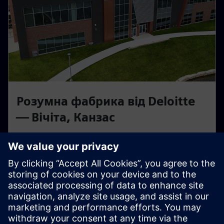
Розумна фабрика від Deloitte
— Вічіта, Канзас
Практична інтелектуальна фабрика, що працює на
базі технологій Siemens і Deloitte. Дізнайтеся, як
цифрові двійники й автоматизація оптимізують
реальні виробничі робочі процеси.
Докладніше про цей центр