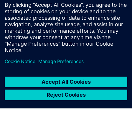
Lifecycle Twin
Створюйте, підтримуйте та візуалізуйте цифрові
близнюки для будівель та інфраструктури на
основі інформаційного моделювання будівель
(BIM).
Докладніше