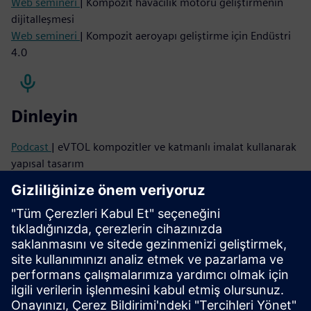
Web semineri
| Kompozit havacılık motoru geliştirmenin
dijitalleşmesi
Web semineri
| Kompozit aeroyapı geliştirme için Endüstri
4.0
Dinleyin
Podcast
| eVTOL kompozitler ve katmanlı imalat kullanarak
yapısal tasarım
Oku
Örnek olay incelemesi
| Oracle Red Bull Yarışı
Blog
| Kısa elyaf takviyeli kompozitlerin yorulma
simülasyonu
Örnek olay incelemesi
| AlphaTauri Scuderia